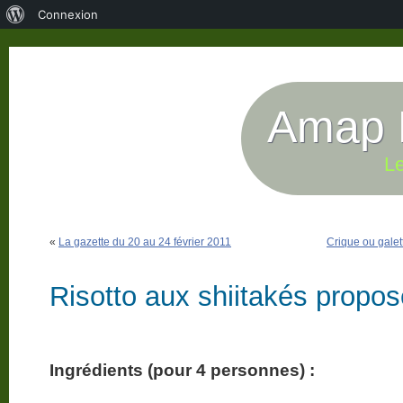
À
Connexion
propos
de
WordPress
Amap P
Le
«
La gazette du 20 au 24 février 2011
Crique ou gale
Risotto aux shiitakés propos
Ingrédients (pour 4 personnes) :