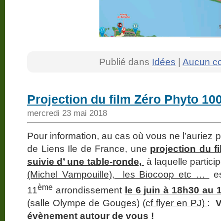
Publié dans
Idées
|
Aucun c
Projection du film Zéro Phyto 1
mercredi 23 mai 2018
Pour information, au cas où vous ne l’auriez p
de Liens Ile de France, une
projection du f
suivie d’ une table-ronde,
à laquelle partic
(Michel Vampouille)
, les Biocoop etc …
es
ème
11
arrondissement
le 6 juin à 18h30 au
(salle Olympe de Gouges) (
cf flyer en PJ)
:
V
évènement autour de vous !