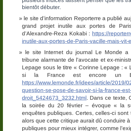
plusieurs indices laissent penser que les t
bientôt débuter.
le site d’information Reporterre a publié auj
grand projet inutile aux portes de Pari
d’Alexandre-Reza Kokabi :
https://reporter
inutile-aux-portes-de-Paris-vacille-mais-vit
le site Internet du journal Le Monde a 
tribune alarmante de l’avocate et ex-minis
Lepage sous le titre « Corinne Lepage : « 
si la France est encore un 
https://www.lemonde.fr/idees/article/2019/0
question-se-pose-de-savoir-si-la-france-est
droit_5424673_3232.html
. Dans ce texte, 
la soirée du 20 février – évoque « la
enquêtes publiques. Certes, celles-ci sont 
alors que cette critique aurait dû conduire
publiques pour mieux intégrer, comme l’exi