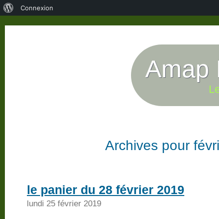
À
Connexion
propos
de
WordPress
Amap P
Le
Archives pour févr
le panier du 28 février 2019
lundi 25 février 2019