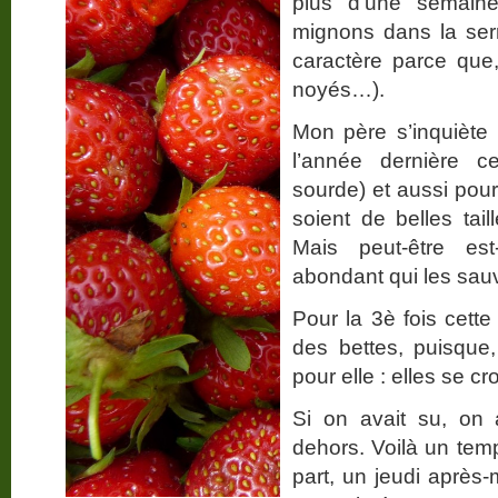
plus d’une semaine
mignons dans la ser
caractère parce que
noyés…).
Mon père s’inquiète
l’année dernière c
sourde) et aussi pour
soient de belles tai
Mais peut-être est
abondant qui les sauv
Pour la 3è fois cett
des bettes, puisque, c’
pour elle : elles se c
Si on avait su, on 
dehors. Voilà un tem
part, un jeudi après-m