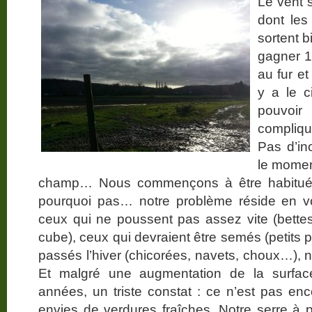
Le vent s
dont les
sortent b
gagner 1
au fur e
y a le c
pouvoi
compliq
Pas d’in
le momen
champ… Nous commençons à être habitués 
pourquoi pas… notre problème réside en vo
ceux qui ne poussent pas assez vite (bettes
cube), ceux qui devraient être semés (petits p
passés l’hiver (chicorées, navets, choux…), n
Et malgré une augmentation de la surfac
années, un triste constat : ce n’est pas enc
envies de verdures fraîches. Notre serre à pl