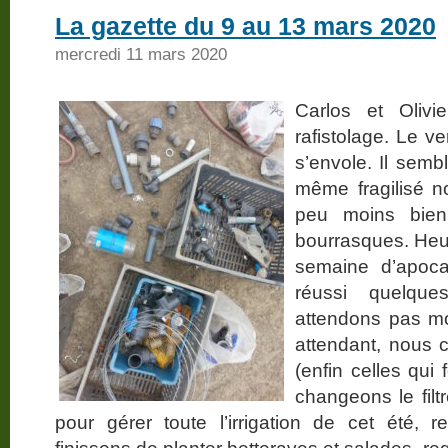
La gazette du 9 au 13 mars 2020
mercredi 11 mars 2020
Carlos et Oliv
rafistolage. Le v
s’envole. Il semb
même fragilisé no
peu moins bie
bourrasques. Heu
semaine d’apoca
réussi quelqu
attendons pas mo
attendant, nous c
(enfin celles qui
changeons le filt
pour gérer toute l’irrigation de cet été,