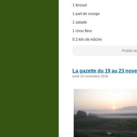
1 fenouil
1 part de courge
1 salade
1 chou fleur
0.2 kilo de mâche
Publié d
La gazette du 19 au 23 nov
lundi 19 novembre 2018