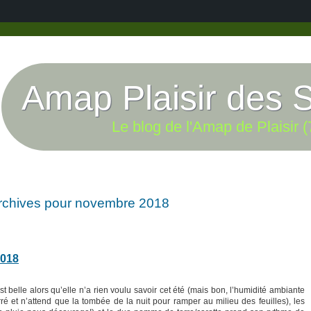
Amap Plaisir des 
Le blog de l'Amap de Plaisir (
rchives pour novembre 2018
2018
est belle alors qu’elle n’a rien voulu savoir cet été (mais bon, l’humidité ambiante
ré et n’attend que la tombée de la nuit pour ramper au milieu des feuilles), les