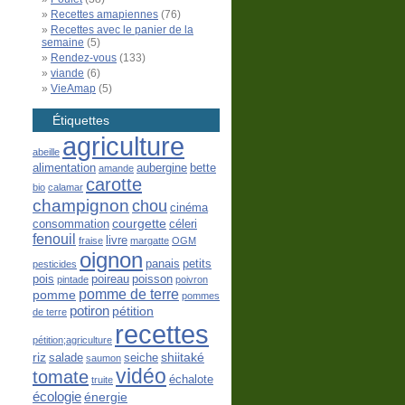
Recettes amapiennes
(76)
Recettes avec le panier de la
semaine
(5)
Rendez-vous
(133)
viande
(6)
VieAmap
(5)
Étiquettes
agriculture
abeille
alimentation
aubergine
bette
amande
carotte
bio
calamar
champignon
chou
cinéma
courgette
consommation
céleri
fenouil
livre
fraise
margatte
OGM
oignon
panais
petits
pesticides
pois
poireau
poisson
pintade
poivron
pomme de terre
pomme
pommes
potiron
pétition
de terre
recettes
pétition;agriculture
riz
shiitaké
salade
seiche
saumon
vidéo
tomate
échalote
truite
écologie
énergie