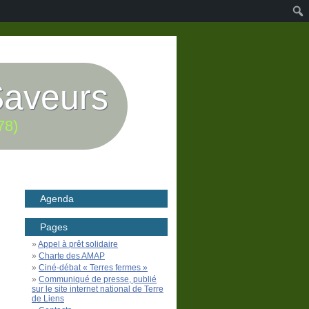
Saveurs
78)
Agenda
Pages
Appel à prêt solidaire
Charte des AMAP
Ciné-débat « Terres fermes »
Communiqué de presse, publié
sur le site internet national de Terre
de Liens