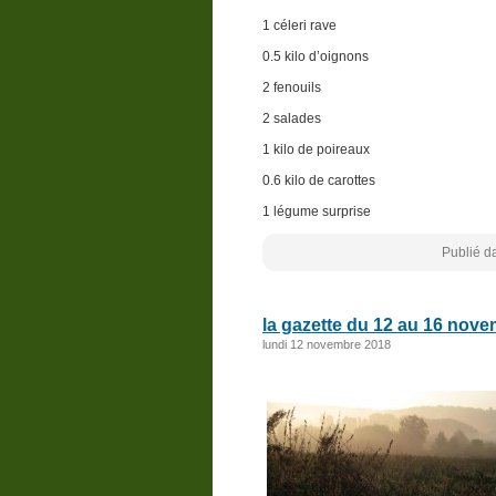
1 céleri rave
0.5 kilo d’oignons
2 fenouils
2 salades
1 kilo de poireaux
0.6 kilo de carottes
1 légume surprise
Publié d
la gazette du 12 au 16 nov
lundi 12 novembre 2018