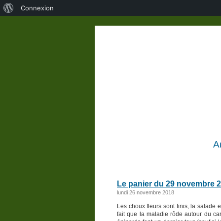
À
Connexion
propos
de
WordPress
A
Le panier du 29 novembre 
lundi 26 novembre 2018
Les choux fleurs sont finis, la salade 
fait que la maladie rôde autour du car