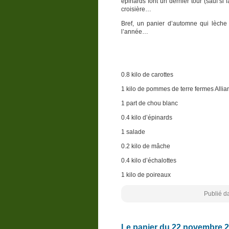
épinards font un dernier tour (sauf s
croisière…
Bref, un panier d’automne qui lèche 
l’année…
0.8 kilo de carottes
1 kilo de pommes de terre fermes Allia
1 part de chou blanc
0.4 kilo d’épinards
1 salade
0.2 kilo de mâche
0.4 kilo d’échalottes
1 kilo de poireaux
Publié d
Le panier du 22 novembre 