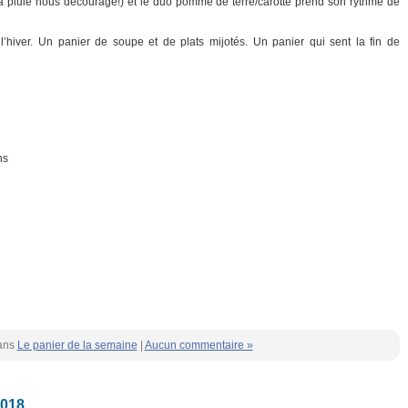
i la pluie nous décourage!) et le duo pomme de terre/carotte prend son rythme de
l’hiver. Un panier de soupe et de plats mijotés. Un panier qui sent la fin de
ns
ans
Le panier de la semaine
|
Aucun commentaire »
2018