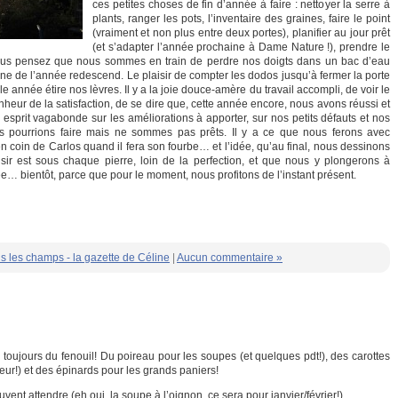
ces petites choses de fin d’année à faire : nettoyer la serre à
plants, ranger les pots, l’inventaire des graines, faire le point
(vraiment et non plus entre deux portes), planifier au jour prêt
(et s’adapter l’année prochaine à Dame Nature !), prendre le
ous pensez que nous sommes en train de perdre nos doigts dans un bac d’eau
line de l’année redescend. Le plaisir de compter les dodos jusqu’à fermer la porte
e année étire nos lèvres. Il y a la joie douce-amère du travail accompli, de voir le
bonheur de la satisfaction, de se dire que, cette année encore, nous avons réussi et
 esprit vagabonde sur les améliorations à apporter, sur nos petits défauts et nos
us pourrions faire mais ne sommes pas prêts. Il y a ce que nous ferons avec
en coin de Carlos quand il fera son fourbe… et l’idée, qu’au final, nous dessinons
sir est sous chaque pierre, loin de la perfection, et que nous y plongerons à
… bientôt, parce que pour le moment, nous profitons de l’instant présent.
s les champs - la gazette de Céline
|
Aucun commentaire »
toujours du fenouil! Du poireau pour les soupes (et quelques pdt!), des carottes
eur!) et des épinards pour les grands paniers!
vent attendre (eh oui, la soupe à l’oignon, ce sera pour janvier/février!)