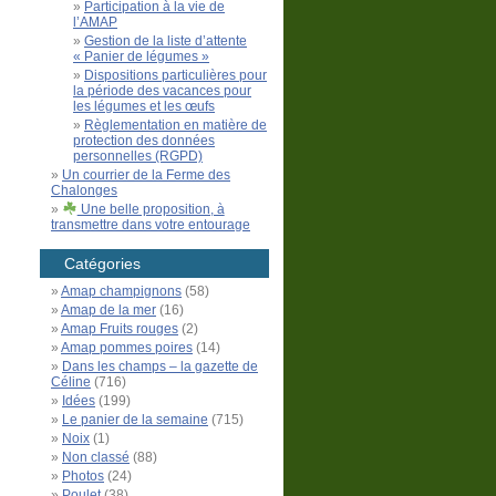
Participation à la vie de
l’AMAP
Gestion de la liste d’attente
« Panier de légumes »
Dispositions particulières pour
la période des vacances pour
les légumes et les œufs
Règlementation en matière de
protection des données
personnelles (RGPD)
Un courrier de la Ferme des
Chalonges
Une belle proposition, à
transmettre dans votre entourage
Catégories
Amap champignons
(58)
Amap de la mer
(16)
Amap Fruits rouges
(2)
Amap pommes poires
(14)
Dans les champs – la gazette de
Céline
(716)
Idées
(199)
Le panier de la semaine
(715)
Noix
(1)
Non classé
(88)
Photos
(24)
Poulet
(38)