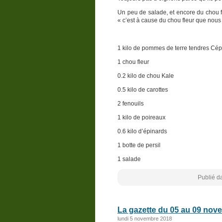
Un peu de salade, et encore du chou f
« c’est à cause du chou fleur que nous
1 kilo de pommes de terre tendres Cé
1 chou fleur
0.2 kilo de chou Kale
0.5 kilo de carottes
2 fenouils
1 kilo de poireaux
0.6 kilo d’épinards
1 botte de persil
1 salade
Publié d
La gazette du 05 au 09 nov
lundi 5 novembre 2018