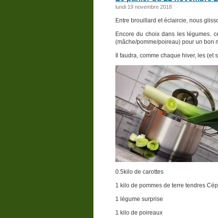
lundi 19 novembre 2018
Entre brouillard et éclaircie, nous glis
Encore du choix dans les légumes. cert
(mâche/pomme/poireau) pour un bon
Il faudra, comme chaque hiver, les (et
0.5kilo de carottes
1 kilo de pommes de terre tendres Cé
1 légume surprise
1 kilo de poireaux