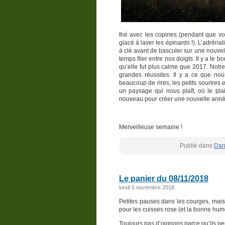
thé avec les copines (pendant que v
glacé à laver les épinards !). L’adréna
à clé avant de basculer sur une nouvell
temps filer entre nos doigts. Il y a le 
qu’elle fut plus calme que 2017. Notre
grandes réussites. Il y a ce que no
beaucoup de rires, les petits sourires 
un paysage qui nous plaît, où le plai
nouveau pour créer une nouvelle année
Merveilleuse semaine !
Publié dans
Dan
Le panier du 08/11/2018
lundi 5 novembre 2018
Petites pauses dans les courges, mais 
pour les cuisses rose (et la bonne hum
Toujours pas d’oignons parce qu’ils peu