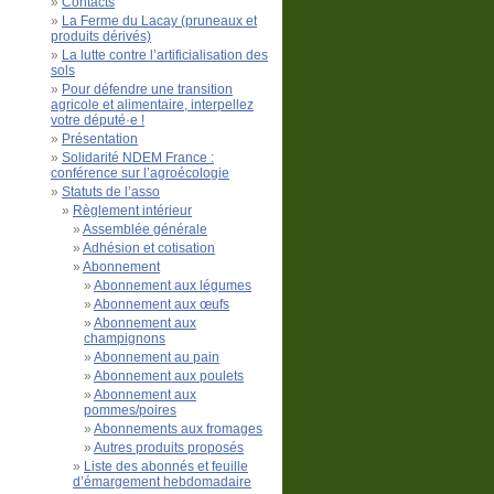
Contacts
La Ferme du Lacay (pruneaux et
produits dérivés)
La lutte contre l’artificialisation des
sols
Pour défendre une transition
agricole et alimentaire, interpellez
votre député·e !
Présentation
Solidarité NDEM France :
conférence sur l’agroécologie
Statuts de l’asso
Règlement intérieur
Assemblée générale
Adhésion et cotisation
Abonnement
Abonnement aux légumes
Abonnement aux œufs
Abonnement aux
champignons
Abonnement au pain
Abonnement aux poulets
Abonnement aux
pommes/poires
Abonnements aux fromages
Autres produits proposés
Liste des abonnés et feuille
d’émargement hebdomadaire