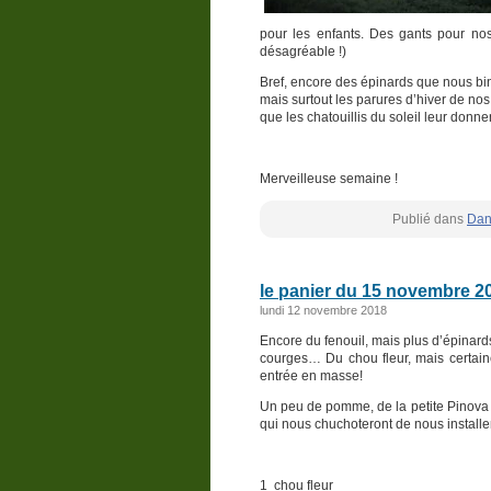
pour les enfants. Des gants pour nos
désagréable !)
Bref, encore des épinards que nous bi
mais surtout les parures d’hiver de n
que les chatouillis du soleil leur don
Merveilleuse semaine !
Publié dans
Dan
le panier du 15 novembre 2
lundi 12 novembre 2018
Encore du fenouil, mais plus d’épinards
courges… Du chou fleur, mais certaine
entrée en masse!
Un peu de pomme, de la petite Pinova e
qui nous chuchoteront de nous installer
1 chou fleur