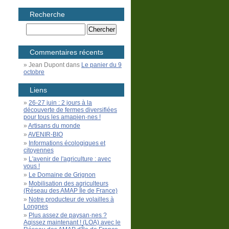
Recherche
Commentaires récents
Jean Dupont
dans
Le panier du 9
octobre
Liens
26-27 juin : 2 jours à la
découverte de fermes diversifiées
pour tous les amapien·nes !
Artisans du monde
AVENIR-BIO
Informations écologiques et
citoyennes
L'avenir de l'agriculture : avec
vous !
Le Domaine de Grignon
Mobilisation des agriculteurs
(Réseau des AMAP Île de France)
Notre producteur de volailles à
Longnes
Plus assez de paysan·nes ?
Agissez maintenant ! (LOA) avec le