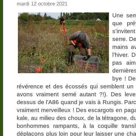
mardi 12 octobre 2021
Une sem
que pré
s’invite
serre. D
mains av
l’hiver.
pas aim
dernière
bye ! Des
révérence et des écossés qui semblent un
avons vraiment semé autant ?!). Des lever
dessus de l’A86 quand je vais à Rungis. Par
vraiment merveilleux ! Des escargots en paga
kale, au milieu des choux, de la tétragone, du
bonhommes rampants, à la coquille translu
déplaçons plus loin pour leur laisser une ch