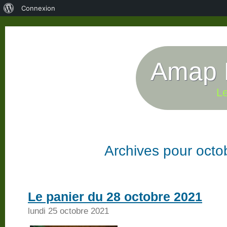
À
Connexion
propos
de
WordPress
Amap P
Le
Archives pour octo
Le panier du 28 octobre 2021
lundi 25 octobre 2021