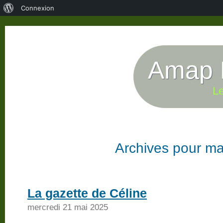
À
Connexion
propos
de
WordPress
Amap P
Le
Archives pour ma
La gazette de Céline
mercredi 21 mai 2025