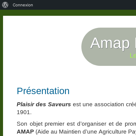
À
Connexion
propos
de
WordPress
Amap P
Le
Présentation
Plaisir des Saveurs
est une association créé
1901.
Son objet premier est d’organiser et de prom
AMAP
(Aide au Maintien d’une Agriculture P