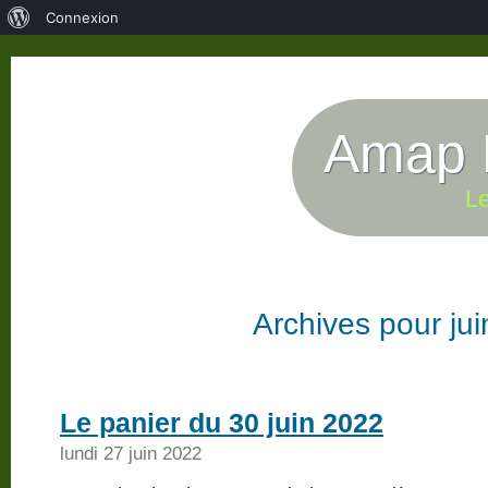
À
Connexion
propos
de
WordPress
Amap P
Le
Archives pour ju
Le panier du 30 juin 2022
lundi 27 juin 2022