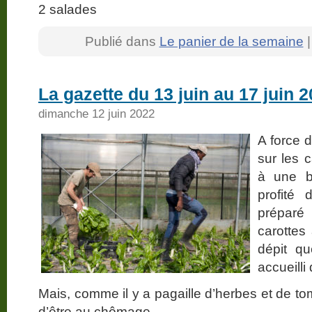
2 salades
Publié dans
Le panier de la semaine
La gazette du 13 juin au 17 juin 
dimanche 12 juin 2022
A force 
sur les 
à une b
profité 
préparé
carottes
dépit qu
accueilli 
Mais, comme il y a pagaille d’herbes et de toma
d’être au chômage…