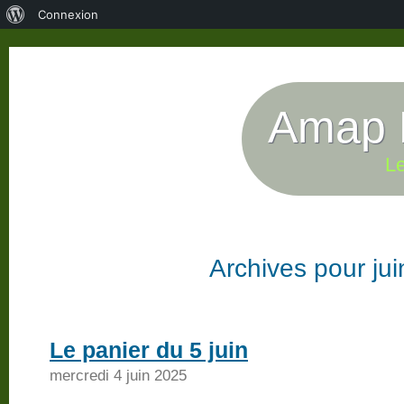
À
Connexion
propos
de
WordPress
Amap P
Le
Archives pour ju
Le panier du 5 juin
mercredi 4 juin 2025