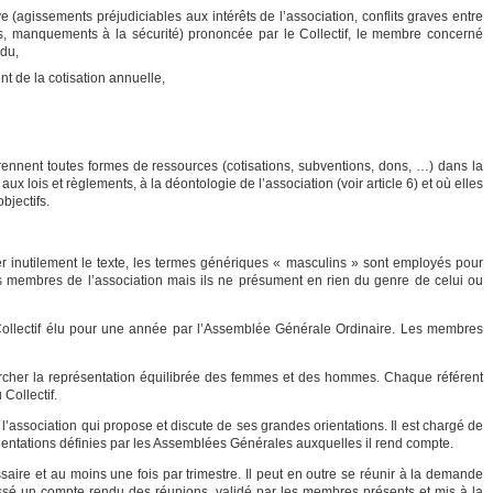
e (agissements préjudiciables aux intérêts de l’association, conflits graves entre
s, manquements à la sécurité) prononcée par le Collectif, le membre concerné
du,
t de la cotisation annuelle,
ennent toutes formes de ressources (cotisations, subventions, dons, …) dans la
ux lois et règlements, à la déontologie de l’association (voir article 6) et où elles
bjectifs.
er inutilement le texte, les termes génériques « masculins » sont employés pour
ns membres de l’association mais ils ne présument en rien du genre de celui ou
 Collectif élu pour une année par l’Assemblée Générale Ordinaire. Les membres
ercher la représentation équilibrée des femmes et des hommes. Chaque référent
Collectif.
e l’association qui propose et discute de ses grandes orientations. Il est chargé de
rientations définies par les Assemblées Générales auxquelles il rend compte.
ssaire et au moins une fois par trimestre. Il peut en outre se réunir à la demande
ssé un compte rendu des réunions, validé par les membres présents et mis à la