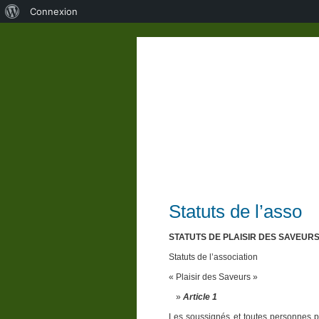
À
Connexion
propos
de
WordPress
Statuts de l’asso
STATUTS DE PLAISIR DES SAVEUR
Statuts de l’association
« Plaisir des Saveurs »
Article 1
Les soussignés et toutes personnes p