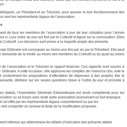
on.
élégués, un Président et un Trésorier, pour assurer le bon fonctionnement des
: ce sont les représentants légaux de l’association.
es
t de tous les membres de l’association à jour de leur cotisation pour l’année
-ci. Leur ordre du jour est fixé par le Collectif et figure sur la convocation. Elles
u Collectif. Les décisions sont prises à la majorité simple des présents.
ale Ordinaire est convoquée au moins une fois par an par le Président. Elle peut
ur demande de la moitié au moins des membres du Collectif ou du quart au moins
 de l’association et le Trésorier le rapport financier. Ces rapports sont soumis à
Ordinaire. A cette occasion, elle approuve les comptes de l’exercice clos, vote le
r (notamment les propositions d’affectation de dépenses à des projets), fixe le
suivante, délibère sur les seules questions mises à l’ordre du jour et procède à
les statuts, l’Assemblée Générale Extraordinaire est seule compétente pour les
ssociation ou sa fusion avec toute autre association poursuivant un but analogue.
à cet effet par les représentants légaux conjointement ou par les
on doit comporter en annexe le texte de la modification proposée.
ement intérieur qui déterminera les détails d’exécution des présents statuts.