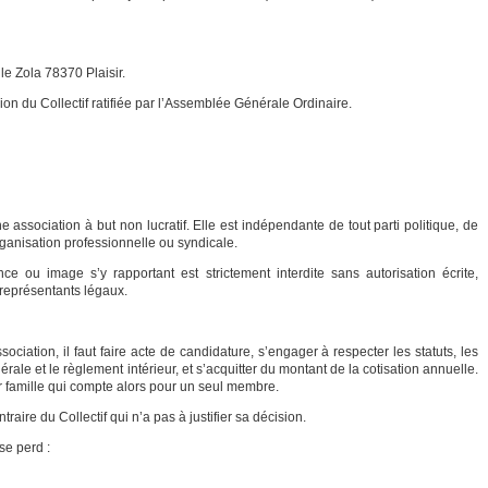
le Zola 78370 Plaisir.
sion du Collectif ratifiée par l’Assemblée Générale Ordinaire.
 association à but non lucratif. Elle est indépendante de tout parti politique, de
rganisation professionnelle ou syndicale.
rence ou image s’y rapportant est strictement interdite sans autorisation écrite,
représentants légaux.
ciation, il faut faire acte de candidature, s’engager à respecter les statuts, les
le et le règlement intérieur, et s’acquitter du montant de la cotisation annuelle.
 famille qui compte alors pour un seul membre.
raire du Collectif qui n’a pas à justifier sa décision.
se perd :