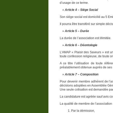
d’usage de ce terme.
Article 4 – Siège Social
Son siège social est domicilié au 5 Emi
Il pourra être transféré sur simple déci
Article 5 – Durée
La durée de l’association est illimitée.
Article 6 – Déontologie
L’AMAP « Plaisir des Saveurs » est une
toute confession religieuse, de toute o
A ce titre l’utilisation de toute réfé
préalablement obtenue auprès de ses 
Article 7 – Composition
Pour devenir membre adhérent de l’asso
décisions adoptées en Assemblée Généra
Une seule cotisation est demandée par
La candidature est agréée sauf avis cont
La qualité de membre de l’association 
Par la démission,