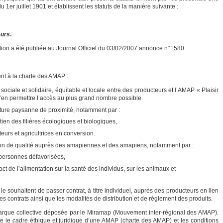
er juillet 1901 et établissent les statuts de la manière suivante :
eurs
.
ation a été publiée au Journal Officiel du 03/02/2007 annonce n°1580.
nt à la charte des AMAP :
ciale et solidaire, équitable et locale entre des producteurs et l’AMAP « Plaisir
’en permettre l’accès au plus grand nombre possible.
ture paysanne de proximité, notamment par :
tien des filières écologiques et biologiques,
teurs et agricultrices en conversion.
on de qualité auprès des amapiennes et des amapiens, notamment par :
 personnes défavorisées,
act de l’alimentation sur la santé des individus, sur les animaux et
e souhaitent de passer contrat, à titre individuel, auprès des producteurs en lien
 ces contrats ainsi que les modalités de distribution et de règlement des produits.
rque collective déposée par le Miramap (Mouvement inter-régional des AMAP).
te le cadre éthique et juridique d’une AMAP (charte des AMAP) et les conditions