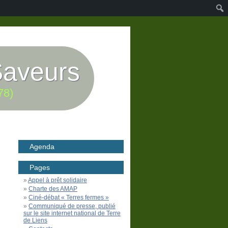
Saveurs
78)
Agenda
Pages
Appel à prêt solidaire
Charte des AMAP
Ciné-débat « Terres fermes »
Communiqué de presse, publié
sur le site internet national de Terre
de Liens