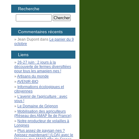
Recherche
Commentaires récents
Jean Dupont
dans
Le panier du 9
octobre
Liens
26-27 juin : 2 jours à la
découverte de fermes diversifiées
pour tous les amapien·nes !
Artisans du monde
AVENIR-BIO
Informations écologiques et
citoyennes
L'avenir de l'agriculture : avec
vous !
Le Domaine de Grignon
Mobilisation des agriculteurs
(Réseau des AMAP Île de France)
Notre producteur de volailles à
Longnes
Plus assez de paysan·nes ?
Agissez maintenant ! (LOA) avec le