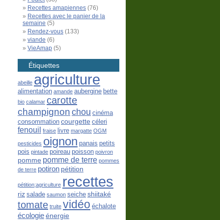
Recettes amapiennes
(76)
Recettes avec le panier de la
semaine
(5)
Rendez-vous
(133)
viande
(6)
VieAmap
(5)
Étiquettes
agriculture
abeille
alimentation
aubergine
bette
amande
carotte
bio
calamar
champignon
chou
cinéma
courgette
consommation
céleri
fenouil
livre
fraise
margatte
OGM
oignon
panais
petits
pesticides
pois
poireau
poisson
pintade
poivron
pomme de terre
pomme
pommes
potiron
pétition
de terre
recettes
pétition;agriculture
riz
shiitaké
salade
seiche
saumon
vidéo
tomate
échalote
truite
écologie
énergie