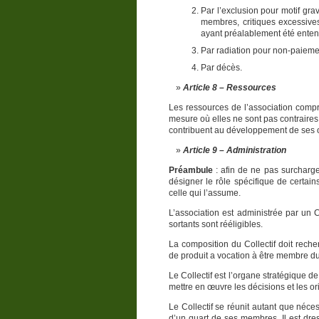
Par l’exclusion pour motif grav
membres, critiques excessive
ayant préalablement été enten
Par radiation pour non-paiemen
Par décès.
Article 8 – Ressources
Les ressources de l’association compr
mesure où elles ne sont pas contraires a
contribuent au développement de ses o
Article 9 – Administration
Préambule
: afin de ne pas surcharg
désigner le rôle spécifique de certai
celle qui l’assume.
L’association est administrée par un
sortants sont rééligibles.
La composition du Collectif doit rech
de produit a vocation à être membre du 
Le Collectif est l’organe stratégique d
mettre en œuvre les décisions et les o
Le Collectif se réunit autant que néce
d’un quart de ses membres. Il est dre