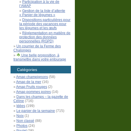
Participation à la vie de
l’AMAP
Gestion de la liste d’attente
« Panier de légumes »
Dispositions particulières pour
la période des vacances pour
les légumes et les œufs
Règlementation en matière de
protection des données
personnelles (RGPD)
Un courrier de la Ferme des
Chalonges
Une belle proposition, à
transmettre dans votre entourage
Catégories
Amap champignons
(58)
Amap de la mer
(16)
Amap Fruits rouges
(2)
Amap pommes poires
(14)
Dans les champs – la gazette de
Céline
(716)
Idées
(199)
Le panier de la semaine
(715)
Noix
(1)
Non classé
(88)
Photos
(24)
Poulet
(38)