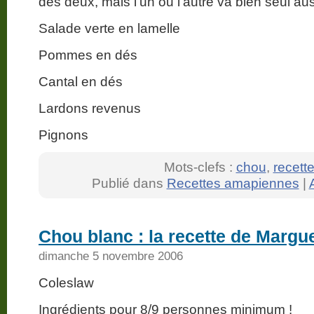
des deux, mais l’un ou l’autre va bien seul aus
Salade verte en lamelle
Pommes en dés
Cantal en dés
Lardons revenus
Pignons
Mots-clefs :
chou
,
recett
Publié dans
Recettes amapiennes
|
Chou blanc : la recette de Margue
dimanche 5 novembre 2006
Coleslaw
Ingrédients pour 8/9 personnes minimum !