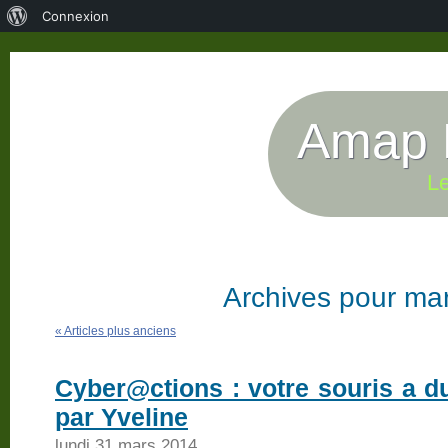
À
Connexion
propos
de
WordPress
Amap P
Le
Archives pour ma
« Articles plus anciens
Cyber@ctions : votre souris a d
par Yveline
lundi 31 mars 2014