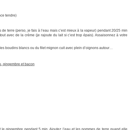
ce tendre)
de terre (perso, je fais à l’eau mais c’est mieux à la vapeur) pendant 20/25 min
out avec de la crème (je rajoute du lait si c’est trop épais). Assaisonnez à votre
 des boudins blancs ou du filet mignon cuit avec plein d’oignons autour…
s, gingembre et bacon
 et le gingembre pendant 5 min. Ajoutez l’eau et les pommes de terre quand elle