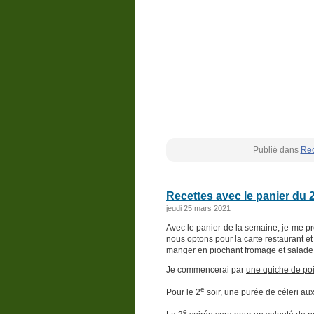
Publié dans
Rec
Recettes avec le panier du 
jeudi 25 mars 2021
Avec le panier de la semaine, je me p
nous optons pour la carte restaurant et 
manger en piochant fromage et salade
Je commencerai par
une quiche de poi
e
Pour le 2
soir, une
purée de céleri a
e