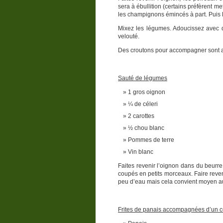
sera à ébullition (certains préfèrent m
les champignons émincés à part. Puis le
Mixez les légumes. Adoucissez avec de
velouté.
Des croutons pour accompagner sont au
Sauté de légumes
1 gros oignon
¼ de céleri
2 carottes
½ chou blanc
Pommes de terre
Vin blanc
Faites revenir l’oignon dans du beurr
coupés en petits morceaux. Faire reven
peu d’eau mais cela convient moyen 
Frites de panais accompagnées d’un c