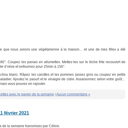
ce que nous avions une végétarienne à la maison… et une de mes filles a été
 180°. Coupez les panais en allumettes. Mettez-les sur le lèche frite recouvert de
ile d’olive et enfournez pour 25min à 150°.
 chou blanc. Râpez les carottes et les pommes (assez gros ou coupez en petits
ladier. Ajoutez le yaourt et le vinaigre de cidre. Assaisonnez selon votre goût…
ais vous pouvez en rajouter.
ettes avec le panier de la semaine
|
Aucun commentaire »
1 février 2021
es de la semaine transmises par Céline.