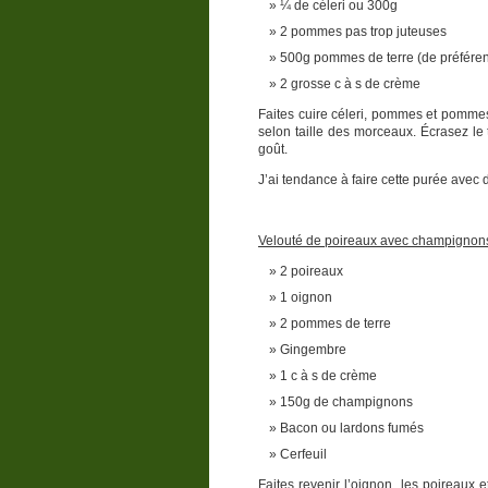
¼ de céleri ou 300g
2 pommes pas trop juteuses
500g pommes de terre (de préféren
2 grosse c à s de crème
Faites cuire céleri, pommes et pommes 
selon taille des morceaux. Écrasez le t
goût.
J’ai tendance à faire cette purée avec
Velouté de poireaux avec champignon
2 poireaux
1 oignon
2 pommes de terre
Gingembre
1 c à s de crème
150g de champignons
Bacon ou lardons fumés
Cerfeuil
Faites revenir l’oignon, les poireaux