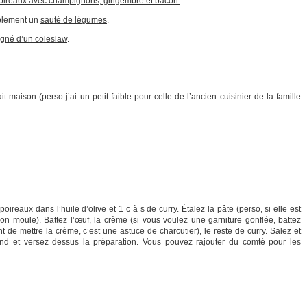
poireaux avec champignons, gingembre et bacon.
mplement un
sauté de légumes
.
agné d’un coleslaw
.
t maison (perso j’ai un petit faible pour celle de l’ancien cuisinier de la famille
oireaux dans l’huile d’olive et 1 c à s de curry. Étalez la pâte (perso, si elle est
mon moule). Battez l’œuf, la crème (si vous voulez une garniture gonflée, battez
t de mettre la crème, c’est une astuce de charcutier), le reste de curry. Salez et
ond et versez dessus la préparation. Vous pouvez rajouter du comté pour les