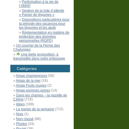
Participation à la vie de
l’AMAP
Gestion de la liste d’attente
« Panier de légumes »
Dispositions particulières pour
la période des vacances pour
les légumes et les œufs
Règlementation en matière de
protection des données
personnelles (RGPD)
Un courrier de la Ferme des
Chalonges
Une belle proposition, à
transmettre dans votre entourage
Catégories
Amap champignons
(58)
Amap de la mer
(16)
Amap Fruits rouges
(2)
Amap pommes poires
(14)
Dans les champs – la gazette de
Céline
(716)
Idées
(199)
Le panier de la semaine
(715)
Noix
(1)
Non classé
(88)
Photos
(24)
Poulet
(38)