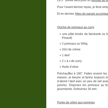
La 3
soirée sera pour un
velouté de 
Pour l’avant dernier repas, je ferai si
Et en dernier,
frites de panais accomp
Quiche de poireaux au curry
une pâte brisée de fainéante ou fai
Pinault)
2 poireaux ou 500g
20cl de crème
1 œuf
2 c à s de curry
Huile d’olive
Préchauffez à 180°. Faites revenir les p
maison, je beurre et farine toujours 
d’abord l’œuf avec un peu de lait avan
poivrez. Disposez les poireaux au f
gourmands. Enfournez 30 min.
Purée de céleri aux pommes