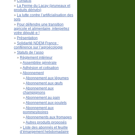
Contacts
La Ferme du Lacay (pruneaux et
produits dérivés)
La lutte contre l’artificialisation des
sols
Pour défendre une transition
agricole et alimentaire, interpellez
votre député·e !
Présentation
Solidarité NDEM France :
conférence sur l’agroécologie
Statuts de l’asso
Règlement intérieur
Assemblée générale
Adhésion et cotisation
Abonnement
Abonnement aux légumes
Abonnement aux œufs
Abonnement aux
champignons
Abonnement au pain
Abonnement aux poulets
Abonnement aux
pommes/poires
Abonnements aux fromages
Autres produits proposés
Liste des abonnés et feuille
d’émargement hebdomadaire