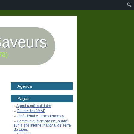
Saveurs
78)
Agenda
Pages
Appel à prêt solidaire
Charte des AMAP
Ciné-débat « Terres fermes »
Communiqué de presse, publié
sur le site internet national de Terre
de Liens