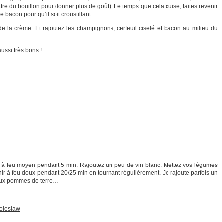
ettre du bouillon pour donner plus de goût). Le temps que cela cuise, faites revenir
 bacon pour qu’il soit croustillant.
 la crème. Et rajoutez les champignons, cerfeuil ciselé et bacon au milieu du
ssi très bons !
e à feu moyen pendant 5 min. Rajoutez un peu de vin blanc. Mettez vos légumes
ir à feu doux pendant 20/25 min en tournant régulièrement. Je rajoute parfois un
aux pommes de terre…
oleslaw