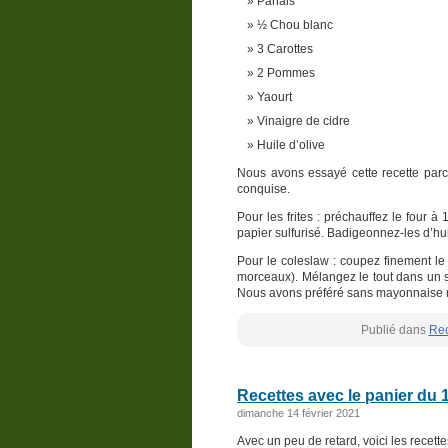
Panais
½ Chou blanc
3 Carottes
2 Pommes
Yaourt
Vinaigre de cidre
Huile d’olive
Nous avons essayé cette recette par
conquise.
Pour les frites : préchauffez le four à
papier sulfurisé. Badigeonnez-les d’hu
Pour le coleslaw : coupez finement le
morceaux). Mélangez le tout dans un sa
Nous avons préféré sans mayonnaise m
Publié dans
Rec
Recettes avec le panier du 1
dimanche 14 février 2021
Avec un peu de retard, voici les recett