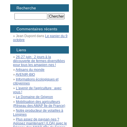
Recherche
Commentaires récents
Jean Dupont
dans
Le panier du 9
octobre
Liens
26-27 juin : 2 jours à la
découverte de fermes diversifiées
pour tous les amapien·nes !
Artisans du monde
AVENIR-BIO
Informations écologiques et
citoyennes
L'avenir de l'agriculture : avec
vous !
Le Domaine de Grignon
Mobilisation des agriculteurs
(Réseau des AMAP Île de France)
Notre producteur de volailles à
Longnes
Plus assez de paysan·nes ?
Agissez maintenant ! (LOA) avec le