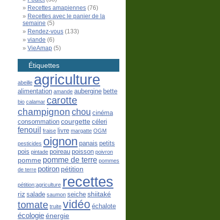
Recettes amapiennes
(76)
Recettes avec le panier de la
semaine
(5)
Rendez-vous
(133)
viande
(6)
VieAmap
(5)
Étiquettes
agriculture
abeille
alimentation
aubergine
bette
amande
carotte
bio
calamar
champignon
chou
cinéma
courgette
consommation
céleri
fenouil
livre
fraise
margatte
OGM
oignon
panais
petits
pesticides
pois
poireau
poisson
pintade
poivron
pomme de terre
pomme
pommes
potiron
pétition
de terre
recettes
pétition;agriculture
riz
shiitaké
salade
seiche
saumon
vidéo
tomate
échalote
truite
écologie
énergie