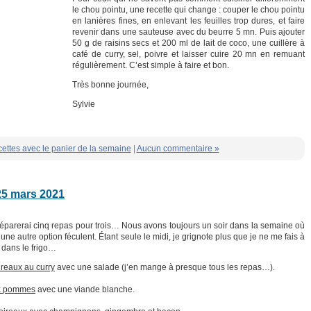
le chou pointu, une recette qui change : couper le chou pointu
en lanières fines, en enlevant les feuilles trop dures, et faire
revenir dans une sauteuse avec du beurre 5 mn. Puis ajouter
50 g de raisins secs et 200 ml de lait de coco, une cuillère à
café de curry, sel, poivre et laisser cuire 20 mn en remuant
régulièrement. C’est simple à faire et bon.
Très bonne journée,
Sylvie
ettes avec le panier de la semaine
|
Aucun commentaire »
25 mars 2021
réparerai cinq repas pour trois… Nous avons toujours un soir dans la semaine où
une autre option féculent. Étant seule le midi, je grignote plus que je ne me fais à
 dans le frigo…
reaux au curry
avec une salade (j’en mange à presque tous les repas…).
ux pommes
avec une viande blanche.