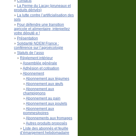
Contacts
La Ferme du Lacay (pruneaux et
produits dérivés)
La lutte contre l’artificialisation des
sols
Pour défendre une transition
agricole et alimentaire, interpellez
votre député·e !
Présentation
Solidarité NDEM France :
conférence sur l’agroécologie
Statuts de l’asso
Règlement intérieur
Assemblée générale
Adhésion et cotisation
Abonnement
Abonnement aux légumes
Abonnement aux œufs
Abonnement aux
champignons
Abonnement au pain
Abonnement aux poulets
Abonnement aux
pommes/poires
Abonnements aux fromages
Autres produits proposés
Liste des abonnés et feuille
d’émargement hebdomadaire