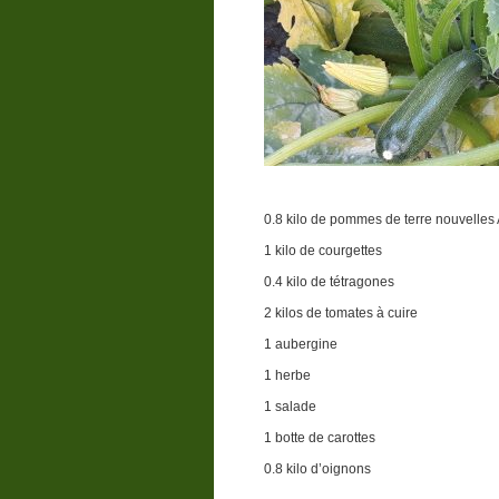
0.8 kilo de pommes de terre nouvelles
1 kilo de courgettes
0.4 kilo de tétragones
2 kilos de tomates à cuire
1 aubergine
1 herbe
1 salade
1 botte de carottes
0.8 kilo d’oignons