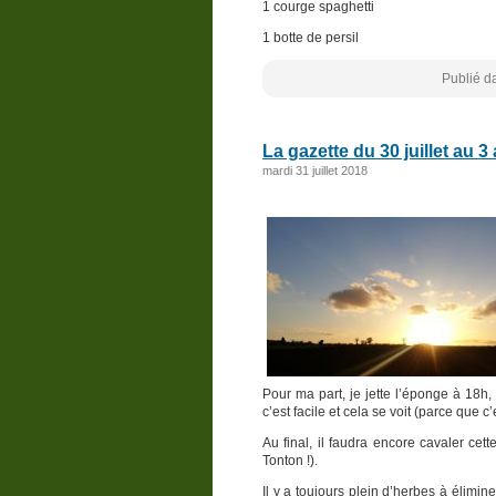
1 courge spaghetti
1 botte de persil
Publié d
La gazette du 30 juillet au 3
mardi 31 juillet 2018
Pour ma part, je jette l’éponge à 18h, 
c’est facile et cela se voit (parce que c’
Au final, il faudra encore cavaler ce
Tonton !).
Il y a toujours plein d’herbes à élimi