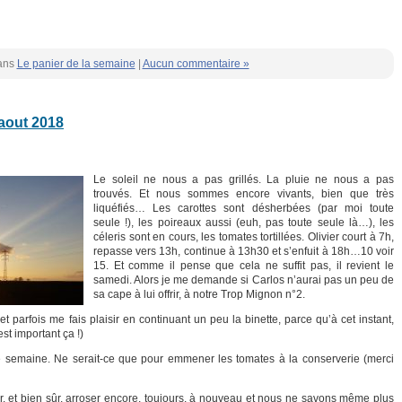
ans
Le panier de la semaine
|
Aucun commentaire »
 aout 2018
Le soleil ne nous a pas grillés. La pluie ne nous a pas
trouvés. Et nous sommes encore vivants, bien que très
liquéfiés… Les carottes sont désherbées (par moi toute
seule !), les poireaux aussi (euh, pas toute seule là…), les
céleris sont en cours, les tomates tortillées. Olivier court à 7h,
repasse vers 13h, continue à 13h30 et s’enfuit à 18h…10 voir
15. Et comme il pense que cela ne suffit pas, il revient le
samedi. Alors je me demande si Carlos n’aurai pas un peu de
sa cape à lui offrir, à notre Trop Mignon n°2.
et parfois me fais plaisir en continuant un peu la binette, parce qu’à cet instant,
est important ça !)
tte semaine. Ne serait-ce que pour emmener les tomates à la conserverie (merci
ner, et bien sûr, arroser encore, toujours, à nouveau et nous ne savons même plus