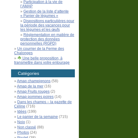
Participation à la vie de
l’AMAP
Gestion de la liste d’attente
« Panier de légumes »
Dispositions particulières pour
la période des vacances pour
les légumes et les œufs
Règlementation en matière de
protection des données
personnelles (RGPD)
Un courrier de la Ferme des
Chalonges
Une belle proposition, à
transmettre dans votre entourage
Catégories
Amap champignons
(58)
Amap de la mer
(16)
Amap Fruits rouges
(2)
Amap pommes poires
(14)
Dans les champs – la gazette de
Céline
(716)
Idées
(199)
Le panier de la semaine
(715)
Noix
(1)
Non classé
(88)
Photos
(24)
Poulet
(38)