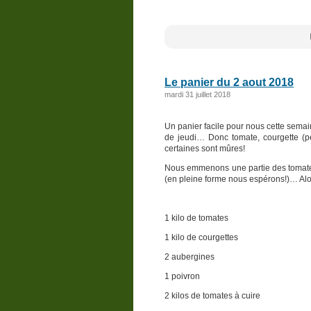
Le panier du 2 aout 2018
mardi 31 juillet 2018
Un panier facile pour nous cette semai
de jeudi… Donc tomate, courgette (p
certaines sont mûres!
Nous emmenons une partie des tomates à
(en pleine forme nous espérons!)… Alo
1 kilo de tomates
1 kilo de courgettes
2 aubergines
1 poivron
2 kilos de tomates à cuire