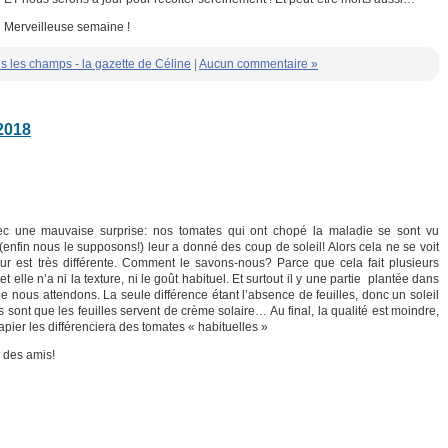
Merveilleuse semaine !
s les champs - la gazette de Céline
|
Aucun commentaire »
 2018
ec une mauvaise surprise: nos tomates qui ont chopé la maladie se sont vu
 (enfin nous le supposons!) leur a donné des coup de soleil! Alors cela ne se voit
rieur est très différente. Comment le savons-nous? Parce que cela fait plusieurs
 elle n’a ni la texture, ni le goût habituel. Et surtout il y une partie plantée dans
ue nous attendons. La seule différence étant l’absence de feuilles, donc un soleil
 sont que les feuilles servent de crème solaire… Au final, la qualité est moindre,
pier les différenciera des tomates « habituelles »
 des amis!