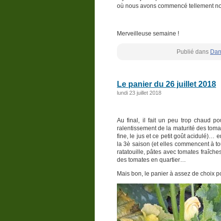
où nous avons commencé tellement nous
Merveilleuse semaine !
Publié dans
Dan
Le panier du 26 juillet 2018
lundi 23 juillet 2018
Au final, il fait un peu trop chaud 
ralentissement de la maturité des toma
fine, le jus et ce petit goût acidulé)
la 3è saison (et elles commencent à to
ratatouille, pâtes avec tomates fraîches
des tomates en quartier…
Mais bon, le panier à assez de choix p