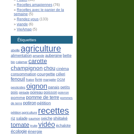
Recettes amapiennes
(76)
Recettes avec le panier de la
semaine
(5)
Rendez-vous
(133)
viande
(6)
VieAmap
(5)
Étiquettes
agriculture
abeille
alimentation
aubergine
bette
amande
carotte
bio
calamar
champignon
chou
cinéma
courgette
consommation
céleri
fenouil
livre
fraise
margatte
OGM
oignon
panais
petits
pesticides
pois
poireau
poisson
pintade
poivron
pomme de terre
pomme
pommes
potiron
pétition
de terre
recettes
pétition;agriculture
riz
shiitaké
salade
seiche
saumon
vidéo
tomate
échalote
truite
écologie
énergie