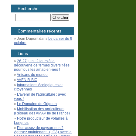
Recherche
Commentaires récents
Jean Dupont
dans
Le panier du 9
octobre
Liens
26-27 juin : 2 jours à la
découverte de fermes diversifiées
pour tous les amapien·nes !
Artisans du monde
AVENIR-BIO
Informations écologiques et
citoyennes
L'avenir de l'agriculture : avec
vous !
Le Domaine de Grignon
Mobilisation des agriculteurs
(Réseau des AMAP Île de France)
Notre producteur de volailles à
Longnes
Plus assez de paysan·nes ?
Agissez maintenant ! (LOA) avec le