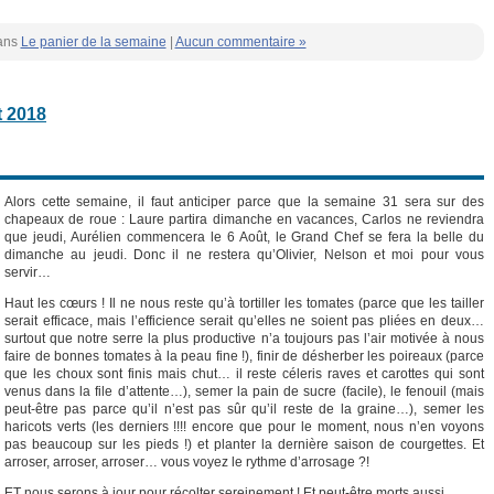
ans
Le panier de la semaine
|
Aucun commentaire »
t 2018
Alors cette semaine, il faut anticiper parce que la semaine 31 sera sur des
chapeaux de roue : Laure partira dimanche en vacances, Carlos ne reviendra
que jeudi, Aurélien commencera le 6 Août, le Grand Chef se fera la belle du
dimanche au jeudi. Donc il ne restera qu’Olivier, Nelson et moi pour vous
servir…
Haut les cœurs ! Il ne nous reste qu’à tortiller les tomates (parce que les tailler
serait efficace, mais l’efficience serait qu’elles ne soient pas pliées en deux…
surtout que notre serre la plus productive n’a toujours pas l’air motivée à nous
faire de bonnes tomates à la peau fine !), finir de désherber les poireaux (parce
que les choux sont finis mais chut… il reste céleris raves et carottes qui sont
venus dans la file d’attente…), semer la pain de sucre (facile), le fenouil (mais
peut-être pas parce qu’il n’est pas sûr qu’il reste de la graine…), semer les
haricots verts (les derniers !!!! encore que pour le moment, nous n’en voyons
pas beaucoup sur les pieds !) et planter la dernière saison de courgettes. Et
arroser, arroser, arroser… vous voyez le rythme d’arrosage ?!
ET nous serons à jour pour récolter sereinement ! Et peut-être morts aussi…