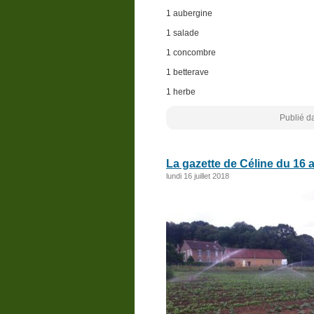
1 aubergine
1 salade
1 concombre
1 betterave
1 herbe
Publié d
La gazette de Céline du 16 a
lundi 16 juillet 2018