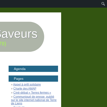
Saveurs
78)
Agenda
Pages
Appel à prêt solidaire
Charte des AMAP
Ciné-débat « Terres fermes »
Communiqué de presse, publié
sur le site internet national de Terre
de Liens