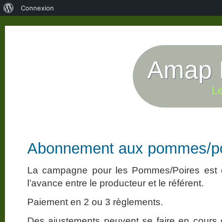
À
Connexion
propos
de
WordPress
Amap P
Le
Abonnement aux pommes/po
La campagne pour les Pommes/Poires est 
l’avance entre le producteur et le référent.
Paiement en 2 ou 3 règlements.
Des ajustements peuvent se faire en cours d