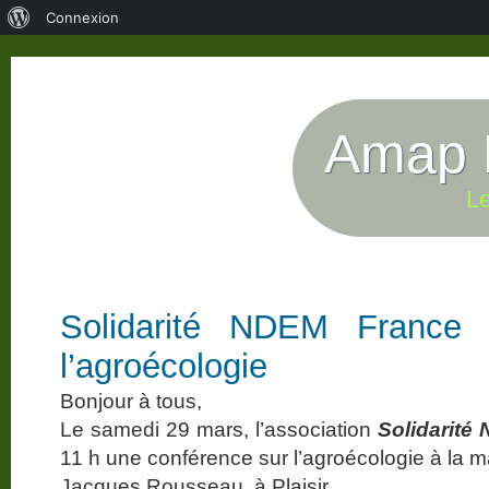
À
Connexion
propos
de
WordPress
Amap P
Le
Solidarité NDEM France 
l’agroécologie
Bonjour à tous,
Le samedi 29 mars, l’association
Solidarité
11 h une conférence sur l’agroécologie à la 
Jacques Rousseau, à Plaisir.