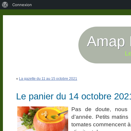
À
Connexion
propos
de
WordPress
Amap P
Le
«
La gazette du 11 au 15 octobre 2021
Le panier du 14 octobre 202
Pas de doute, nous 
d’année. Petits matins 
tomates commencent à q