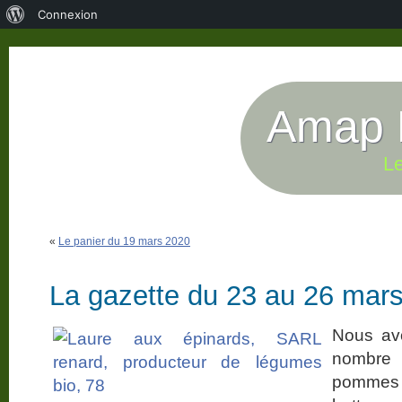
À
Connexion
propos
de
WordPress
Amap P
Le
«
Le panier du 19 mars 2020
La gazette du 23 au 26 mar
Nous avon
nombre 
pommes d