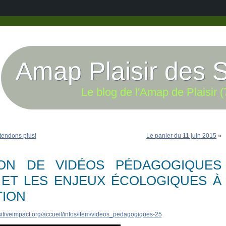
Amap Plaisir des 
Le blog de l'Amap de Plaisir (
tendons plus!
Le panier du 11 juin 2015
»
ON DE VIDÉOS PÉDAGOGIQUES
 ET LES ENJEUX ÉCOLOGIQUES À
TION
itiveimpact.org/accueil/infos/item/videos_pedagogiques-25