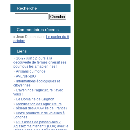
Recherche
Commentaires récents
Jean Dupont
dans
Le panier du 9
octobre
Liens
26-27 juin : 2 jours à la
découverte de fermes diversifiées
pour tous les amapien·nes !
Artisans du monde
AVENIR-BIO
Informations écologiques et
citoyennes
L'avenir de l'agriculture : avec
vous !
Le Domaine de Grignon
Mobilisation des agriculteurs
(Réseau des AMAP Île de France)
Notre producteur de volailles à
Longnes
Plus assez de paysan·nes ?
Agissez maintenant ! (LOA) avec le