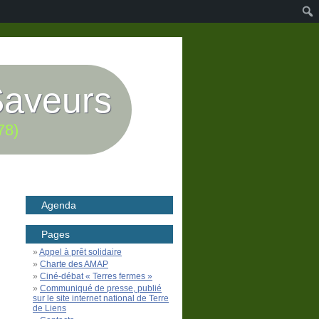
Saveurs
78)
Agenda
Pages
Appel à prêt solidaire
Charte des AMAP
Ciné-débat « Terres fermes »
Communiqué de presse, publié
sur le site internet national de Terre
de Liens