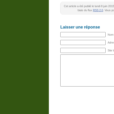
Cet article a été publié le lundi 8 juin 2
biais du flux
RSS 2.0
. Vous 
Laisser une réponse
Nom (
Adres
Site