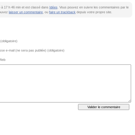
015 à 17 h 46 min et est classé dans
Idées
. Vous pouvez en suivre les commentaires par le
pouvez
laisser un commentaire
, ou
faire un trackback
depuis votre propre site.
obligatoire)
se e-mail (ne sera pas publiée) (obligatoire)
 Web