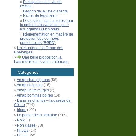
Participation à la vie de
l’AMAP
Gestion de la liste d’attente
« Panier de légumes »
Dispositions particulières pour
la période des vacances pour
les légumes et les œufs
Règlementation en matière de
protection des données
personnelles (RGPD)
Un courrier de la Ferme des
Chalonges
Une belle proposition, à
transmettre dans votre entourage
Catégories
Amap champignons
(58)
Amap de la mer
(16)
Amap Fruits rouges
(2)
Amap pommes poires
(14)
Dans les champs – la gazette de
Céline
(716)
Idées
(199)
Le panier de la semaine
(715)
Noix
(1)
Non classé
(88)
Photos
(24)
Poulet
(38)