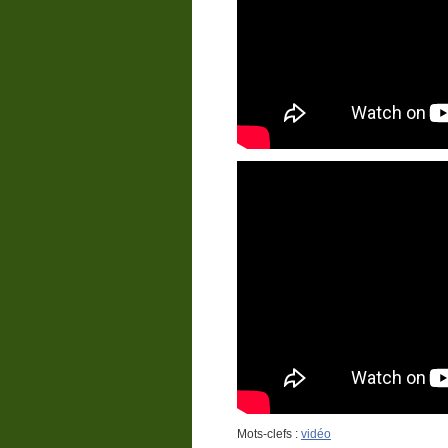
Mots-clefs :
vidéo