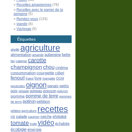
Recettes amapiennes
(76)
Recettes avec le panier de la
semaine
(5)
Rendez-vous
(133)
viande
(6)
VieAmap
(5)
Étiquettes
agriculture
abeille
alimentation
aubergine
bette
amande
carotte
bio
calamar
champignon
chou
cinéma
courgette
consommation
céleri
fenouil
livre
fraise
margatte
OGM
oignon
panais
petits
pesticides
pois
poireau
poisson
pintade
poivron
pomme de terre
pomme
pommes
potiron
pétition
de terre
recettes
pétition;agriculture
riz
shiitaké
salade
seiche
saumon
vidéo
tomate
échalote
truite
écologie
énergie