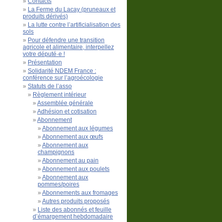
Contacts
La Ferme du Lacay (pruneaux et
produits dérivés)
La lutte contre l’artificialisation des
sols
Pour défendre une transition
agricole et alimentaire, interpellez
votre député·e !
Présentation
Solidarité NDEM France :
conférence sur l’agroécologie
Statuts de l’asso
Règlement intérieur
Assemblée générale
Adhésion et cotisation
Abonnement
Abonnement aux légumes
Abonnement aux œufs
Abonnement aux
champignons
Abonnement au pain
Abonnement aux poulets
Abonnement aux
pommes/poires
Abonnements aux fromages
Autres produits proposés
Liste des abonnés et feuille
d’émargement hebdomadaire