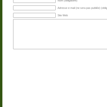
Nom (obligatoire)
Adresse e-mail (ne sera pas publiée) (oblig
Site Web