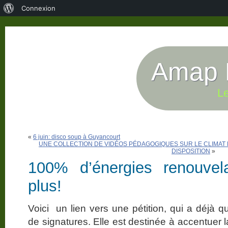
À
Connexion
propos
de
WordPress
Amap P
Le
«
6 juin: disco soup à Guyancourt
UNE COLLECTION DE VIDÉOS PÉDAGOGIQUES SUR LE CLIMAT 
DISPOSITION
»
100% d’énergies renouvela
plus!
Voici un lien vers une pétition, qui a déjà 
de signatures. Elle est destinée à accentuer 