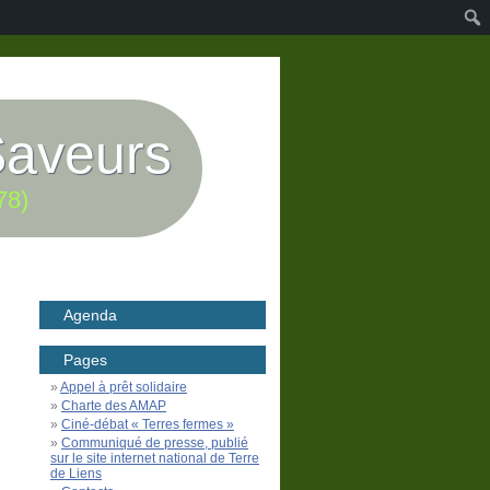
Saveurs
78)
Agenda
Pages
Appel à prêt solidaire
Charte des AMAP
Ciné-débat « Terres fermes »
Communiqué de presse, publié
sur le site internet national de Terre
de Liens