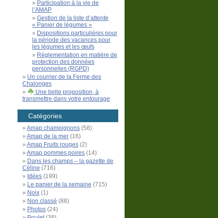
Participation à la vie de
l’AMAP
Gestion de la liste d’attente
« Panier de légumes »
Dispositions particulières pour
la période des vacances pour
les légumes et les œufs
Règlementation en matière de
protection des données
personnelles (RGPD)
Un courrier de la Ferme des
Chalonges
Une belle proposition, à
transmettre dans votre entourage
Catégories
Amap champignons
(58)
Amap de la mer
(16)
Amap Fruits rouges
(2)
Amap pommes poires
(14)
Dans les champs – la gazette de
Céline
(716)
Idées
(199)
Le panier de la semaine
(715)
Noix
(1)
Non classé
(88)
Photos
(24)
Poulet
(38)