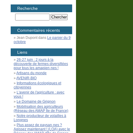
Recherche
Commentaires récents
Jean Dupont
dans
Le panier du 9
octobre
Liens
26-27 juin : 2 jours à la
découverte de fermes diversifiées
pour tous les amapien·nes !
Artisans du monde
AVENIR-BIO
Informations écologiques et
citoyennes
L'avenir de l'agriculture : avec
vous !
Le Domaine de Grignon
Mobilisation des agriculteurs
(Réseau des AMAP Île de France)
Notre producteur de volailles à
Longnes
Plus assez de paysan·nes ?
Agissez maintenant ! (LOA) avec le