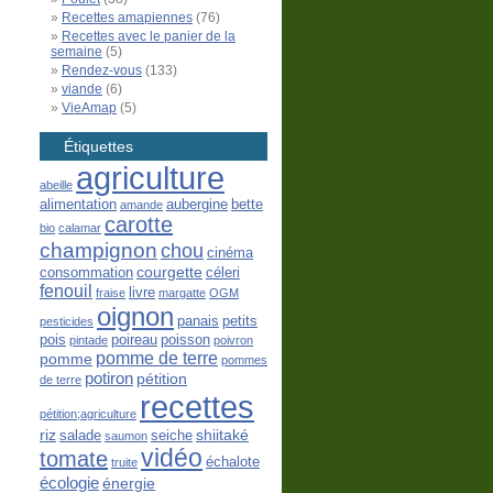
Recettes amapiennes
(76)
Recettes avec le panier de la
semaine
(5)
Rendez-vous
(133)
viande
(6)
VieAmap
(5)
Étiquettes
agriculture
abeille
alimentation
aubergine
bette
amande
carotte
bio
calamar
champignon
chou
cinéma
courgette
consommation
céleri
fenouil
livre
fraise
margatte
OGM
oignon
panais
petits
pesticides
pois
poireau
poisson
pintade
poivron
pomme de terre
pomme
pommes
potiron
pétition
de terre
recettes
pétition;agriculture
riz
shiitaké
salade
seiche
saumon
vidéo
tomate
échalote
truite
écologie
énergie