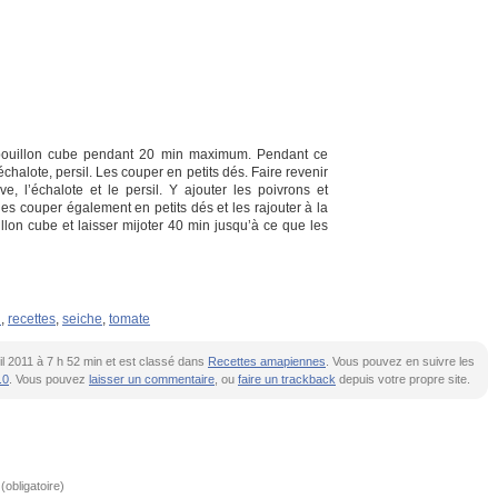
 bouillon cube pendant 20 min maximum. Pendant ce
chalote, persil. Les couper en petits dés. Faire revenir
ve, l’échalote et le persil. Y ajouter les poivrons et
les couper également en petits dés et les rajouter à la
llon cube et laisser mijoter 40 min jusqu’à ce que les
n
,
recettes
,
seiche
,
tomate
ril 2011 à 7 h 52 min et est classé dans
Recettes amapiennes
. Vous pouvez en suivre les
.0
. Vous pouvez
laisser un commentaire
, ou
faire un trackback
depuis votre propre site.
obligatoire)