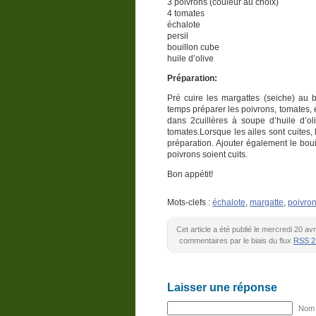
3 poivrons (couleur au choix)
4 tomates
échalote
persil
bouillon cube
huile d’olive
Préparation:
Pré cuire les margattes (seiche) au
temps préparer les poivrons, tomates, é
dans 2cuillères à soupe d’huile d’oli
tomates.Lorsque les ailes sont cuites, 
préparation. Ajouter également le boui
poivrons soient cuits.
Bon appétit!
Mots-clefs :
échalote
,
margatte
,
poivro
Cet article a été publié le mercredi 20 av
commentaires par le biais du flux
RSS 2
Laisser une réponse
Nom (