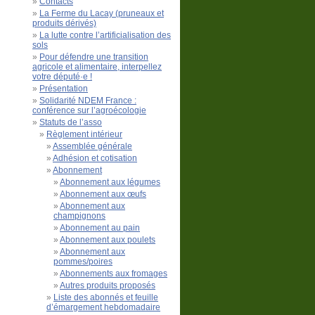
Contacts
La Ferme du Lacay (pruneaux et
produits dérivés)
La lutte contre l’artificialisation des
sols
Pour défendre une transition
agricole et alimentaire, interpellez
votre député·e !
Présentation
Solidarité NDEM France :
conférence sur l’agroécologie
Statuts de l’asso
Règlement intérieur
Assemblée générale
Adhésion et cotisation
Abonnement
Abonnement aux légumes
Abonnement aux œufs
Abonnement aux
champignons
Abonnement au pain
Abonnement aux poulets
Abonnement aux
pommes/poires
Abonnements aux fromages
Autres produits proposés
Liste des abonnés et feuille
d’émargement hebdomadaire