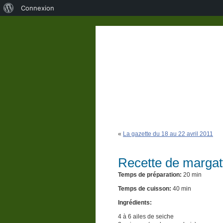
À
Connexion
propos
de
WordPress
«
La gazette du 18 au 22 avril 2011
Recette de margat
Temps de préparation:
20 min
Temps de cuisson:
40 min
Ingrédients:
4 à 6 ailes de seiche