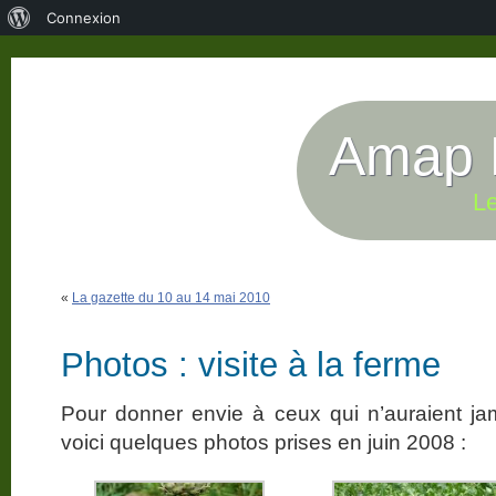
À
Connexion
propos
de
WordPress
Amap P
Le
«
La gazette du 10 au 14 mai 2010
Photos : visite à la ferme
Pour donner envie à ceux qui n’auraient jama
voici quelques photos prises en juin 2008 :