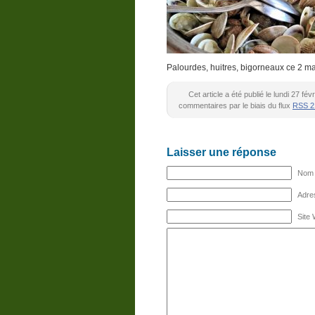
Palourdes, huitres, bigorneaux ce 2 mar
Cet article a été publié le lundi 27 f
commentaires par le biais du flux
RSS 2
Laisser une réponse
Nom (
Adres
Site