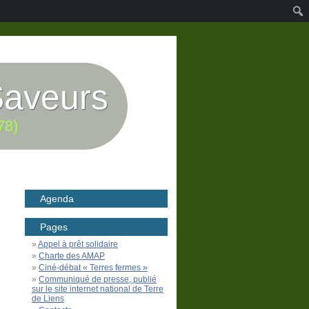
Saveurs
78)
Agenda
Pages
Appel à prêt solidaire
Charte des AMAP
Ciné-débat « Terres fermes »
Communiqué de presse, publié
sur le site internet national de Terre
de Liens