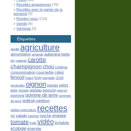
Recettes amapiennes
(76)
Recettes avec le panier de la
semaine
(5)
Rendez-vous
(133)
viande
(6)
VieAmap
(5)
Étiquettes
agriculture
abeille
alimentation
aubergine
bette
amande
carotte
bio
calamar
champignon
chou
cinéma
courgette
consommation
céleri
fenouil
livre
fraise
margatte
OGM
oignon
panais
petits
pesticides
pois
poireau
poisson
pintade
poivron
pomme de terre
pomme
pommes
potiron
pétition
de terre
recettes
pétition;agriculture
riz
shiitaké
salade
seiche
saumon
vidéo
tomate
échalote
truite
écologie
énergie