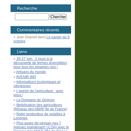
Recherche
Commentaires récents
Jean Dupont
dans
Le panier du 9
octobre
Liens
26-27 juin : 2 jours à la
découverte de fermes diversifiées
pour tous les amapien·nes !
Artisans du monde
AVENIR-BIO
Informations écologiques et
citoyennes
L'avenir de l'agriculture : avec
vous !
Le Domaine de Grignon
Mobilisation des agriculteurs
(Réseau des AMAP Île de France)
Notre producteur de volailles à
Longnes
Plus assez de paysan·nes ?
Agissez maintenant ! (LOA) avec le