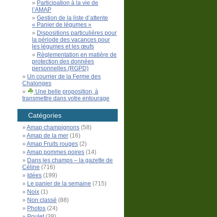
Participation à la vie de
l’AMAP
Gestion de la liste d’attente
« Panier de légumes »
Dispositions particulières pour
la période des vacances pour
les légumes et les œufs
Règlementation en matière de
protection des données
personnelles (RGPD)
Un courrier de la Ferme des
Chalonges
Une belle proposition, à
transmettre dans votre entourage
Catégories
Amap champignons
(58)
Amap de la mer
(16)
Amap Fruits rouges
(2)
Amap pommes poires
(14)
Dans les champs – la gazette de
Céline
(716)
Idées
(199)
Le panier de la semaine
(715)
Noix
(1)
Non classé
(88)
Photos
(24)
Poulet
(38)