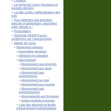
Contacts
La Ferme du Lacay (pruneaux et
produits dérivés)
La lutte contre l’artificialisation des
sols
Pour défendre une transition
agricole et alimentaire, interpellez
votre député·e !
Présentation
Solidarité NDEM France :
conférence sur l’agroécologie
Statuts de l’asso
Règlement intérieur
Assemblée générale
Adhésion et cotisation
Abonnement
Abonnement aux légumes
Abonnement aux œufs
Abonnement aux
champignons
Abonnement au pain
Abonnement aux poulets
Abonnement aux
pommes/poires
Abonnements aux fromages
Autres produits proposés
Liste des abonnés et feuille
d’émargement hebdomadaire