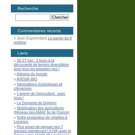
Recherche
Commentaires récents
Jean Dupont
dans
Le panier du 9
octobre
Liens
26-27 juin : 2 jours à la
découverte de fermes diversifiées
pour tous les amapien·nes !
Artisans du monde
AVENIR-BIO
Informations écologiques et
citoyennes
L'avenir de l'agriculture : avec
vous !
Le Domaine de Grignon
Mobilisation des agriculteurs
(Réseau des AMAP Île de France)
Notre producteur de volailles à
Longnes
Plus assez de paysan·nes ?
Agissez maintenant ! (LOA) avec le