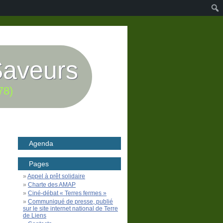
Saveurs
78)
Agenda
Pages
Appel à prêt solidaire
Charte des AMAP
Ciné-débat « Terres fermes »
Communiqué de presse, publié
sur le site internet national de Terre
de Liens