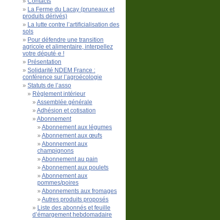
Contacts
La Ferme du Lacay (pruneaux et
produits dérivés)
La lutte contre l’artificialisation des
sols
Pour défendre une transition
agricole et alimentaire, interpellez
votre député·e !
Présentation
Solidarité NDEM France :
conférence sur l’agroécologie
Statuts de l’asso
Règlement intérieur
Assemblée générale
Adhésion et cotisation
Abonnement
Abonnement aux légumes
Abonnement aux œufs
Abonnement aux
champignons
Abonnement au pain
Abonnement aux poulets
Abonnement aux
pommes/poires
Abonnements aux fromages
Autres produits proposés
Liste des abonnés et feuille
d’émargement hebdomadaire