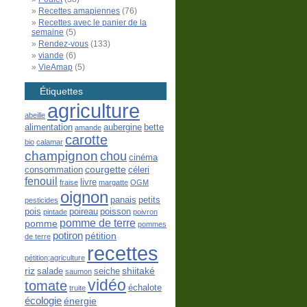
Recettes amapiennes
(76)
Recettes avec le panier de la
semaine
(5)
Rendez-vous
(133)
viande
(6)
VieAmap
(5)
Étiquettes
agriculture
abeille
alimentation
aubergine
bette
amande
carotte
bio
calamar
champignon
chou
cinéma
courgette
consommation
céleri
fenouil
livre
fraise
margatte
OGM
oignon
panais
petits
pesticides
pois
poireau
poisson
pintade
poivron
pomme de terre
pomme
pommes
potiron
pétition
de terre
recettes
pétition;agriculture
riz
shiitaké
salade
seiche
saumon
vidéo
tomate
échalote
truite
écologie
énergie