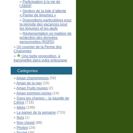
Participation à la vie de
l’AMAP
Gestion de la liste d’attente
« Panier de légumes »
Dispositions particulières pour
la période des vacances pour
les légumes et les œufs
Règlementation en matière de
protection des données
personnelles (RGPD)
Un courrier de la Ferme des
Chalonges
Une belle proposition, à
transmettre dans votre entourage
Catégories
Amap champignons
(58)
Amap de la mer
(16)
Amap Fruits rouges
(2)
Amap pommes poires
(14)
Dans les champs – la gazette de
Céline
(716)
Idées
(199)
Le panier de la semaine
(715)
Noix
(1)
Non classé
(88)
Photos
(24)
Poulet
(38)