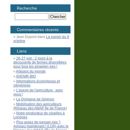
Recherche
Commentaires récents
Jean Dupont
dans
Le panier du 9
octobre
Liens
26-27 juin : 2 jours à la
découverte de fermes diversifiées
pour tous les amapien·nes !
Artisans du monde
AVENIR-BIO
Informations écologiques et
citoyennes
L'avenir de l'agriculture : avec
vous !
Le Domaine de Grignon
Mobilisation des agriculteurs
(Réseau des AMAP Île de France)
Notre producteur de volailles à
Longnes
Plus assez de paysan·nes ?
Agissez maintenant ! (LOA) avec le