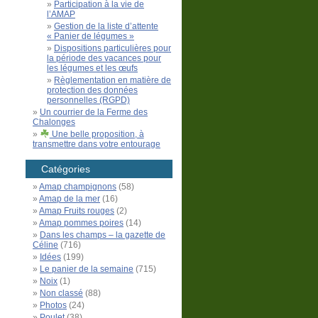
Participation à la vie de
l’AMAP
Gestion de la liste d’attente
« Panier de légumes »
Dispositions particulières pour
la période des vacances pour
les légumes et les œufs
Règlementation en matière de
protection des données
personnelles (RGPD)
Un courrier de la Ferme des
Chalonges
Une belle proposition, à
transmettre dans votre entourage
Catégories
Amap champignons
(58)
Amap de la mer
(16)
Amap Fruits rouges
(2)
Amap pommes poires
(14)
Dans les champs – la gazette de
Céline
(716)
Idées
(199)
Le panier de la semaine
(715)
Noix
(1)
Non classé
(88)
Photos
(24)
Poulet
(38)