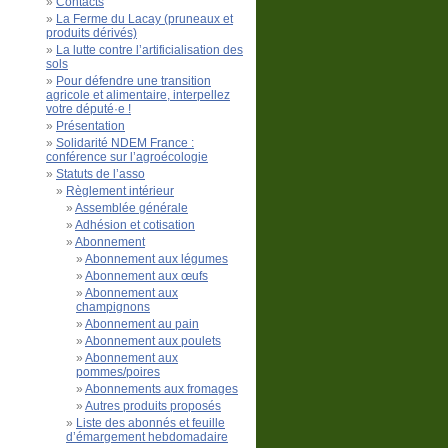
Contacts
La Ferme du Lacay (pruneaux et
produits dérivés)
La lutte contre l’artificialisation des
sols
Pour défendre une transition
agricole et alimentaire, interpellez
votre député·e !
Présentation
Solidarité NDEM France :
conférence sur l’agroécologie
Statuts de l’asso
Règlement intérieur
Assemblée générale
Adhésion et cotisation
Abonnement
Abonnement aux légumes
Abonnement aux œufs
Abonnement aux
champignons
Abonnement au pain
Abonnement aux poulets
Abonnement aux
pommes/poires
Abonnements aux fromages
Autres produits proposés
Liste des abonnés et feuille
d’émargement hebdomadaire