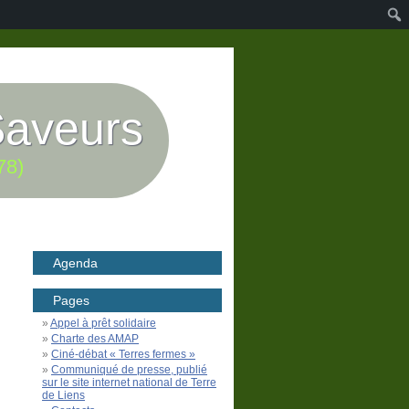
Saveurs
78)
Agenda
Pages
Appel à prêt solidaire
Charte des AMAP
Ciné-débat « Terres fermes »
Communiqué de presse, publié
sur le site internet national de Terre
de Liens