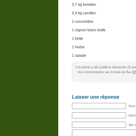
0,7 kg tomates
0,4 kg carottes
1 concombre
1 oignon blanc botte
1 bette
1 herbe
1 salade
Cet article a été publié le dimanche 25 a
les commentaires par le biais du flux
RS
Laisser une réponse
Nom (
Adres
Site