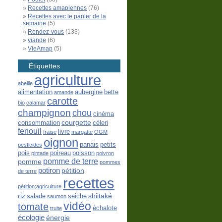
Recettes amapiennes
(76)
Recettes avec le panier de la
semaine
(5)
Rendez-vous
(133)
viande
(6)
VieAmap
(5)
Étiquettes
agriculture
abeille
alimentation
aubergine
bette
amande
carotte
bio
calamar
champignon
chou
cinéma
courgette
consommation
céleri
fenouil
livre
fraise
margatte
OGM
oignon
panais
petits
pesticides
pois
poireau
poisson
pintade
poivron
pomme de terre
pomme
pommes
potiron
pétition
de terre
recettes
pétition;agriculture
riz
shiitaké
salade
seiche
saumon
vidéo
tomate
échalote
truite
écologie
énergie