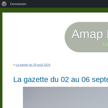
À
Connexion
propos
de
WordPress
Amap P
Le
«
Le panier du 29 août 2024
La gazette du 02 au 06 sep