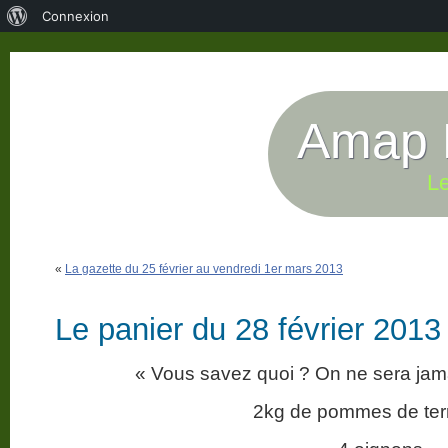
À
Connexion
propos
de
WordPress
Amap P
Le
«
La gazette du 25 février au vendredi 1er mars 2013
Le panier du 28 février 2013
« Vous savez quoi ? On ne sera jama
2kg de pommes de terr