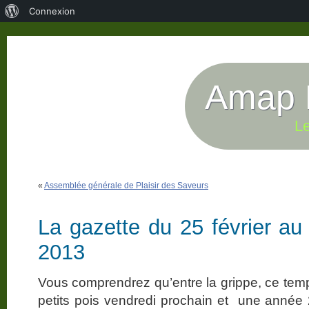
À
Connexion
propos
de
WordPress
Amap P
Le
«
Assemblée générale de Plaisir des Saveurs
La gazette du 25 février au
2013
Vous comprendrez qu’entre la grippe, ce temp
petits pois vendredi prochain et une année 