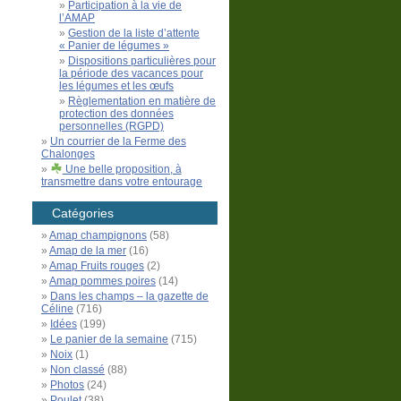
Participation à la vie de
l’AMAP
Gestion de la liste d’attente
« Panier de légumes »
Dispositions particulières pour
la période des vacances pour
les légumes et les œufs
Règlementation en matière de
protection des données
personnelles (RGPD)
Un courrier de la Ferme des
Chalonges
Une belle proposition, à
transmettre dans votre entourage
Catégories
Amap champignons
(58)
Amap de la mer
(16)
Amap Fruits rouges
(2)
Amap pommes poires
(14)
Dans les champs – la gazette de
Céline
(716)
Idées
(199)
Le panier de la semaine
(715)
Noix
(1)
Non classé
(88)
Photos
(24)
Poulet
(38)