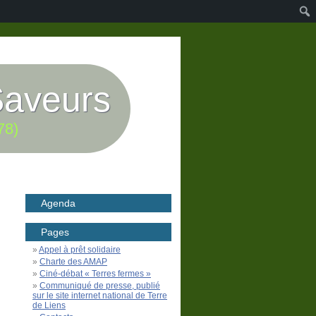
Saveurs
78)
Agenda
Pages
Appel à prêt solidaire
Charte des AMAP
Ciné-débat « Terres fermes »
Communiqué de presse, publié
sur le site internet national de Terre
de Liens