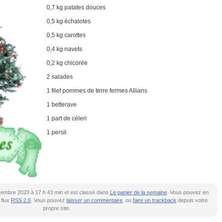
0,7 kg patates douces
0,5 kg échalotes
0,5 kg carottes
0,4 kg navets
0,2 kg chicorée
2 salades
1 filet pommes de terre fermes Allians
1 betterave
1 part de céleri
1 persil
décembre 2023 à 17 h 43 min et est classé dans
Le panier de la semaine
. Vous pouvez en
 flux
RSS 2.0
. Vous pouvez
laisser un commentaire
, ou
faire un trackback
depuis votre
propre site.