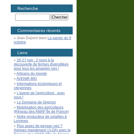
Recherche
Commentaires récents
Jean Dupont
dans
Le panier du 9
octobre
Liens
26-27 juin : 2 jours à la
découverte de fermes diversifiées
pour tous les amapien·nes !
Artisans du monde
AVENIR-BIO
Informations écologiques et
citoyennes
L'avenir de l'agriculture : avec
vous !
Le Domaine de Grignon
Mobilisation des agriculteurs
(Réseau des AMAP Île de France)
Notre producteur de volailles à
Longnes
Plus assez de paysan·nes ?
Agissez maintenant ! (LOA) avec le