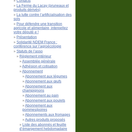
Contacts
La Ferme du Lacay (pruneaux et
produits dérivés)
La lutte contre l’artificialisation des
sols
Pour défendre une transition
agricole et alimentaire, interpellez
votre député·e !
Présentation
Solidarité NDEM France :
conférence sur l’agroécologie
Statuts de l’asso
Règlement intérieur
Assemblée générale
Adhésion et cotisation
Abonnement
Abonnement aux légumes
Abonnement aux œufs
Abonnement aux
champignons
Abonnement au pain
Abonnement aux poulets
Abonnement aux
pommes/poires
Abonnements aux fromages
Autres produits proposés
Liste des abonnés et feuille
d’émargement hebdomadaire