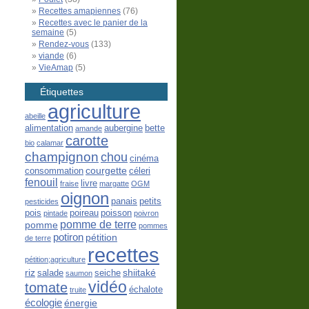
Recettes amapiennes
(76)
Recettes avec le panier de la
semaine
(5)
Rendez-vous
(133)
viande
(6)
VieAmap
(5)
Étiquettes
agriculture
abeille
alimentation
aubergine
bette
amande
carotte
bio
calamar
champignon
chou
cinéma
courgette
consommation
céleri
fenouil
livre
fraise
margatte
OGM
oignon
panais
petits
pesticides
pois
poireau
poisson
pintade
poivron
pomme de terre
pomme
pommes
potiron
pétition
de terre
recettes
pétition;agriculture
riz
shiitaké
salade
seiche
saumon
vidéo
tomate
échalote
truite
écologie
énergie