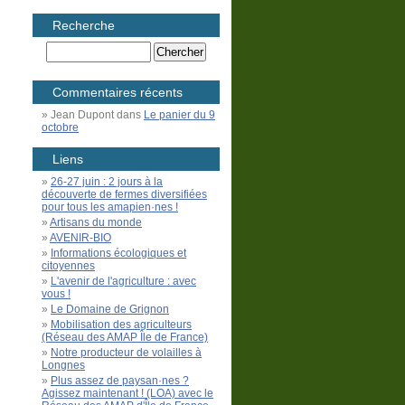
Recherche
Commentaires récents
Jean Dupont
dans
Le panier du 9
octobre
Liens
26-27 juin : 2 jours à la
découverte de fermes diversifiées
pour tous les amapien·nes !
Artisans du monde
AVENIR-BIO
Informations écologiques et
citoyennes
L'avenir de l'agriculture : avec
vous !
Le Domaine de Grignon
Mobilisation des agriculteurs
(Réseau des AMAP Île de France)
Notre producteur de volailles à
Longnes
Plus assez de paysan·nes ?
Agissez maintenant ! (LOA) avec le