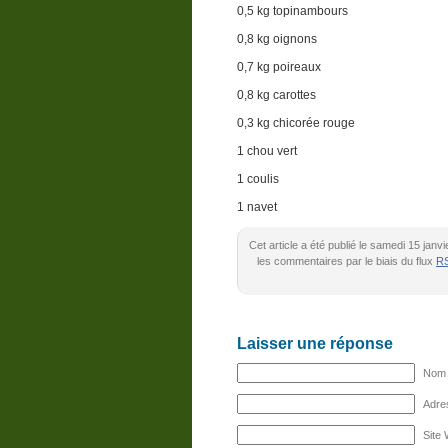
0,5 kg topinambours
0,8 kg oignons
0,7 kg poireaux
0,8 kg carottes
0,3 kg chicorée rouge
1 chou vert
1 coulis
1 navet
Cet article a été publié le samedi 15 jan
les commentaires par le biais du flux
RS
Laisser une réponse
Nom (
Adres
Site