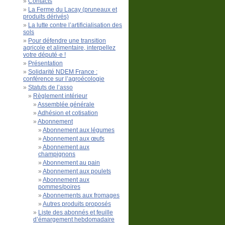
Contacts
La Ferme du Lacay (pruneaux et
produits dérivés)
La lutte contre l’artificialisation des
sols
Pour défendre une transition
agricole et alimentaire, interpellez
votre député·e !
Présentation
Solidarité NDEM France :
conférence sur l’agroécologie
Statuts de l’asso
Règlement intérieur
Assemblée générale
Adhésion et cotisation
Abonnement
Abonnement aux légumes
Abonnement aux œufs
Abonnement aux
champignons
Abonnement au pain
Abonnement aux poulets
Abonnement aux
pommes/poires
Abonnements aux fromages
Autres produits proposés
Liste des abonnés et feuille
d’émargement hebdomadaire