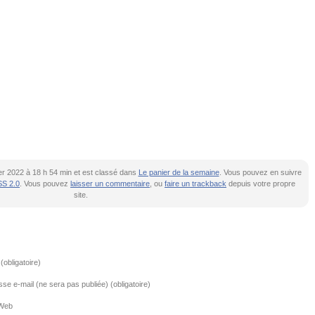
vier 2022 à 18 h 54 min et est classé dans
Le panier de la semaine
. Vous pouvez en suivre
S 2.0
. Vous pouvez
laisser un commentaire
, ou
faire un trackback
depuis votre propre
site.
obligatoire)
se e-mail (ne sera pas publiée) (obligatoire)
 Web