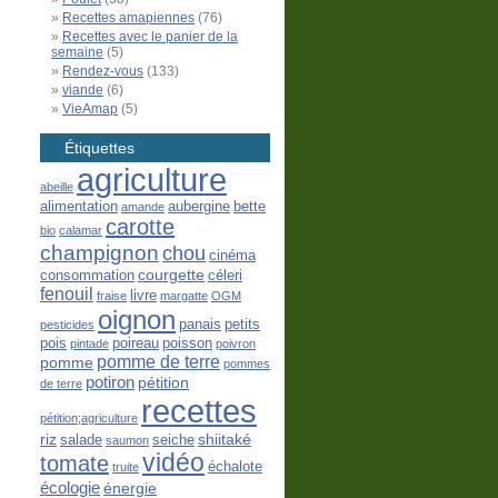
Recettes amapiennes
(76)
Recettes avec le panier de la
semaine
(5)
Rendez-vous
(133)
viande
(6)
VieAmap
(5)
Étiquettes
agriculture
abeille
alimentation
aubergine
bette
amande
carotte
bio
calamar
champignon
chou
cinéma
courgette
consommation
céleri
fenouil
livre
fraise
margatte
OGM
oignon
panais
petits
pesticides
pois
poireau
poisson
pintade
poivron
pomme de terre
pomme
pommes
potiron
pétition
de terre
recettes
pétition;agriculture
riz
shiitaké
salade
seiche
saumon
vidéo
tomate
échalote
truite
écologie
énergie