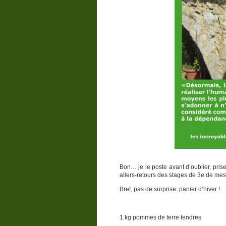
Bon… je le poste avant d’oublier, pri
allers-retours des stages de 3e de mes f
Bref, pas de surprise: panier d’hiver !
1 kg pommes de terre tendres