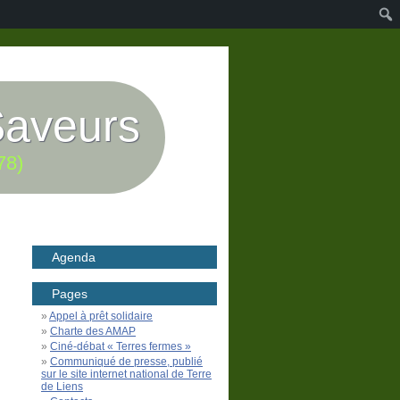
Saveurs
78)
Agenda
Pages
Appel à prêt solidaire
Charte des AMAP
Ciné-débat « Terres fermes »
Communiqué de presse, publié
sur le site internet national de Terre
de Liens