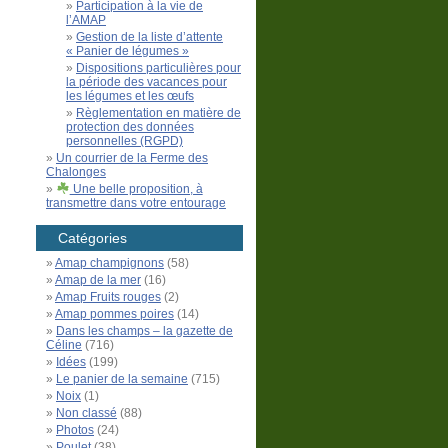
Participation à la vie de
l’AMAP
Gestion de la liste d’attente
« Panier de légumes »
Dispositions particulières pour
la période des vacances pour
les légumes et les œufs
Règlementation en matière de
protection des données
personnelles (RGPD)
Un courrier de la Ferme des
Chalonges
Une belle proposition, à
transmettre dans votre entourage
Catégories
Amap champignons
(58)
Amap de la mer
(16)
Amap Fruits rouges
(2)
Amap pommes poires
(14)
Dans les champs – la gazette de
Céline
(716)
Idées
(199)
Le panier de la semaine
(715)
Noix
(1)
Non classé
(88)
Photos
(24)
Poulet
(38)