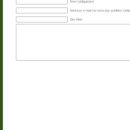
Nom (obligatoire)
Adresse e-mail (ne sera pas publiée) (oblig
Site Web