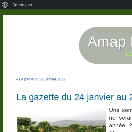
À
Connexion
propos
de
WordPress
Amap P
Le
«
Le panier du 20 janvier 2022
La gazette du 24 janvier au 
Une sema
ne sera
année ?