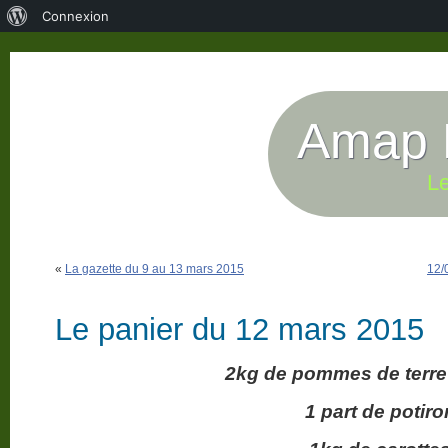
À
Connexion
propos
de
WordPress
Amap P
Le
«
La gazette du 9 au 13 mars 2015
12/
Le panier du 12 mars 2015
2kg de pommes de terre
1 part de potiro