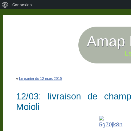
À
Connexion
propos
de
WordPress
Amap P
Le
«
Le panier du 12 mars 2015
12/03: livraison de cham
Moioli