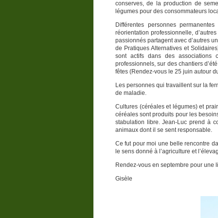
conserves, de la production de seme
légumes pour des consommateurs loc
Différentes personnes permanentes o
réorientation professionnelle, d’autres
passionnés partagent avec d’autres un
de Pratiques Alternatives et Solidaires)
sont actifs dans des associations 
professionnels, sur des chantiers d’ét
fêtes (Rendez-vous le 25 juin autour du 
Les personnes qui travaillent sur la f
de maladie.
Cultures (céréales et légumes) et prair
céréales sont produits pour les besoins
stabulation libre. Jean-Luc prend à 
animaux dont il se sent responsable.
Ce fut pour moi une belle rencontre da
le sens donné à l’agriculture et l’éleva
Rendez-vous en septembre pour une li
Gisèle