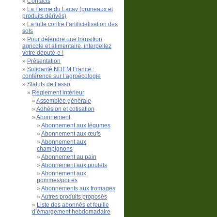
Contacts
La Ferme du Lacay (pruneaux et
produits dérivés)
La lutte contre l’artificialisation des
sols
Pour défendre une transition
agricole et alimentaire, interpellez
votre député·e !
Présentation
Solidarité NDEM France :
conférence sur l’agroécologie
Statuts de l’asso
Règlement intérieur
Assemblée générale
Adhésion et cotisation
Abonnement
Abonnement aux légumes
Abonnement aux œufs
Abonnement aux
champignons
Abonnement au pain
Abonnement aux poulets
Abonnement aux
pommes/poires
Abonnements aux fromages
Autres produits proposés
Liste des abonnés et feuille
d’émargement hebdomadaire