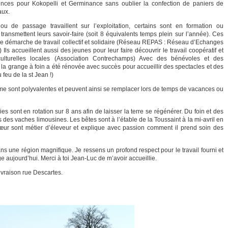
nces pour Kokopelli et Germinance sans oublier la confection de paniers de
aux.
u de passage travaillent sur l’exploitation, certains sont en formation ou
 transmettent leurs savoir-faire (soit 8 équivalents temps plein sur l’année). Ces
e démarche de travail collectif et solidaire (Réseau REPAS : Réseau d’Echanges
 Ils accueillent aussi des jeunes pour leur faire découvrir le travail coopératif et
culturelles locales (Association Contrechamps) Avec des bénévoles et des
é la grange à foin a été rénovée avec succès pour accueillir des spectacles et des
feu de la st Jean !)
erme sont polyvalentes et peuvent ainsi se remplacer lors de temps de vacances ou
ies sont en rotation sur 8 ans afin de laisser la terre se régénérer. Du foin et des
 des vaches limousines. Les bêtes sont à l’étable de la Toussaint à la mi-avril en
cœur sont métier d’éleveur et explique avec passion comment il prend soin des
ns une région magnifique. Je ressens un profond respect pour le travail fourni et
ge aujourd’hui. Merci à toi Jean-Luc de m’avoir accueillie.
vraison rue Descartes.