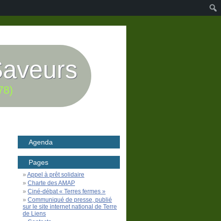
Saveurs
78)
Agenda
Pages
Appel à prêt solidaire
Charte des AMAP
Ciné-débat « Terres fermes »
Communiqué de presse, publié
sur le site internet national de Terre
de Liens