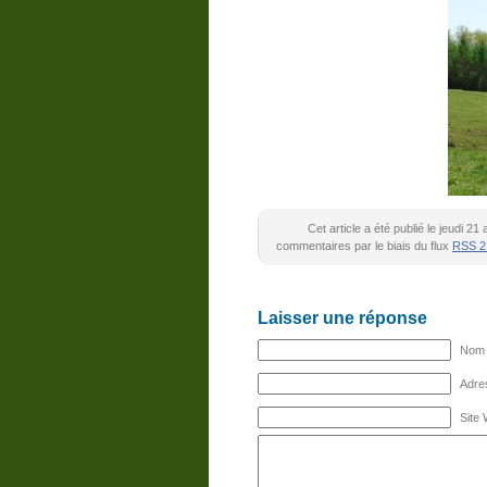
Cet article a été publié le jeudi 2
commentaires par le biais du flux
RSS 2
Laisser une réponse
Nom (
Adres
Site