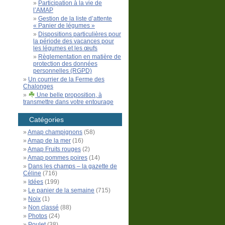
Participation à la vie de
l’AMAP
Gestion de la liste d’attente
« Panier de légumes »
Dispositions particulières pour
la période des vacances pour
les légumes et les œufs
Règlementation en matière de
protection des données
personnelles (RGPD)
Un courrier de la Ferme des
Chalonges
Une belle proposition, à
transmettre dans votre entourage
Catégories
Amap champignons
(58)
Amap de la mer
(16)
Amap Fruits rouges
(2)
Amap pommes poires
(14)
Dans les champs – la gazette de
Céline
(716)
Idées
(199)
Le panier de la semaine
(715)
Noix
(1)
Non classé
(88)
Photos
(24)
Poulet
(38)