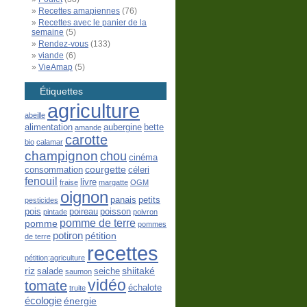
Recettes amapiennes
(76)
Recettes avec le panier de la
semaine
(5)
Rendez-vous
(133)
viande
(6)
VieAmap
(5)
Étiquettes
agriculture
abeille
alimentation
aubergine
bette
amande
carotte
bio
calamar
champignon
chou
cinéma
courgette
consommation
céleri
fenouil
livre
fraise
margatte
OGM
oignon
panais
petits
pesticides
pois
poireau
poisson
pintade
poivron
pomme de terre
pomme
pommes
potiron
pétition
de terre
recettes
pétition;agriculture
riz
shiitaké
salade
seiche
saumon
vidéo
tomate
échalote
truite
écologie
énergie