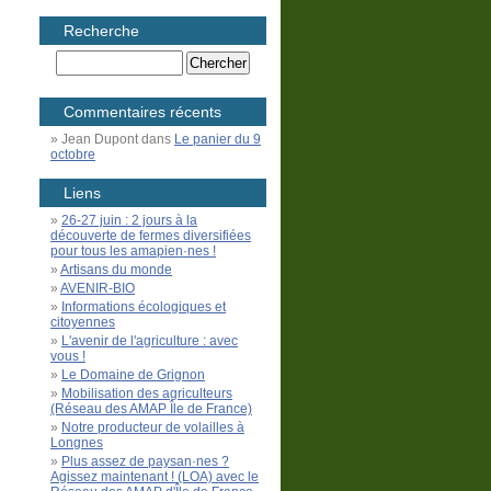
Recherche
Commentaires récents
Jean Dupont
dans
Le panier du 9
octobre
Liens
26-27 juin : 2 jours à la
découverte de fermes diversifiées
pour tous les amapien·nes !
Artisans du monde
AVENIR-BIO
Informations écologiques et
citoyennes
L'avenir de l'agriculture : avec
vous !
Le Domaine de Grignon
Mobilisation des agriculteurs
(Réseau des AMAP Île de France)
Notre producteur de volailles à
Longnes
Plus assez de paysan·nes ?
Agissez maintenant ! (LOA) avec le