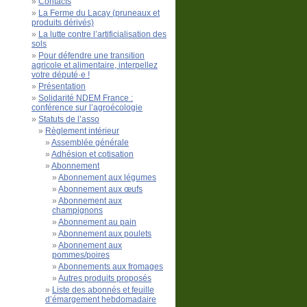
Contacts
La Ferme du Lacay (pruneaux et
produits dérivés)
La lutte contre l’artificialisation des
sols
Pour défendre une transition
agricole et alimentaire, interpellez
votre député·e !
Présentation
Solidarité NDEM France :
conférence sur l’agroécologie
Statuts de l’asso
Règlement intérieur
Assemblée générale
Adhésion et cotisation
Abonnement
Abonnement aux légumes
Abonnement aux œufs
Abonnement aux
champignons
Abonnement au pain
Abonnement aux poulets
Abonnement aux
pommes/poires
Abonnements aux fromages
Autres produits proposés
Liste des abonnés et feuille
d’émargement hebdomadaire