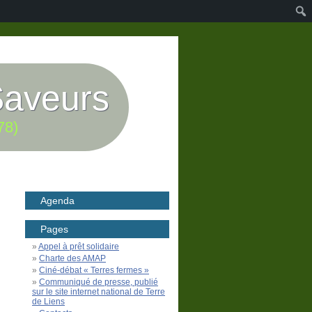
Saveurs
78)
Agenda
Pages
Appel à prêt solidaire
Charte des AMAP
Ciné-débat « Terres fermes »
Communiqué de presse, publié
sur le site internet national de Terre
de Liens