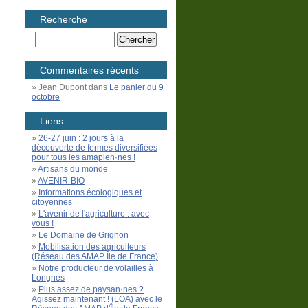
Recherche
Commentaires récents
Jean Dupont
dans
Le panier du 9
octobre
Liens
26-27 juin : 2 jours à la
découverte de fermes diversifiées
pour tous les amapien·nes !
Artisans du monde
AVENIR-BIO
Informations écologiques et
citoyennes
L'avenir de l'agriculture : avec
vous !
Le Domaine de Grignon
Mobilisation des agriculteurs
(Réseau des AMAP Île de France)
Notre producteur de volailles à
Longnes
Plus assez de paysan·nes ?
Agissez maintenant ! (LOA) avec le