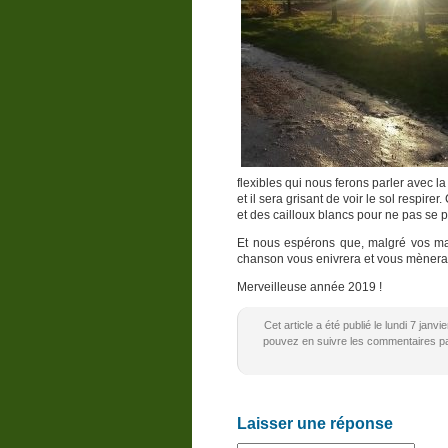
flexibles qui nous ferons parler avec l
et il sera grisant de voir le sol respi
et des cailloux blancs pour ne pas se p
Et nous espérons que, malgré vos mal
chanson vous enivrera et vous mènera
Merveilleuse année 2019 !
Cet article a été publié le lundi 7 jan
pouvez en suivre les commentaires par
Laisser une réponse