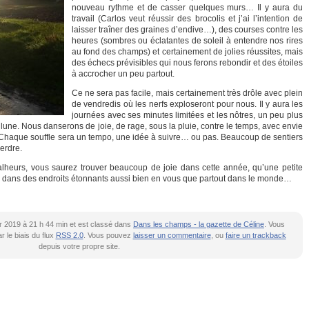
nouveau rythme et de casser quelques murs… Il y aura du
travail (Carlos veut réussir des brocolis et j’ai l’intention de
laisser traîner des graines d’endive…), des courses contre les
heures (sombres ou éclatantes de soleil à entendre nos rires
au fond des champs) et certainement de jolies réussites, mais
des échecs prévisibles qui nous ferons rebondir et des étoiles
à accrocher un peu partout.
Ce ne sera pas facile, mais certainement très drôle avec plein
de vendredis où les nerfs exploseront pour nous. Il y aura les
journées avec ses minutes limitées et les nôtres, un peu plus
a lune. Nous danserons de joie, de rage, sous la pluie, contre le temps, avec envie
rer. Chaque souffle sera un tempo, une idée à suivre… ou pas. Beaucoup de sentiers
erdre.
heurs, vous saurez trouver beaucoup de joie dans cette année, qu’une petite
 dans des endroits étonnants aussi bien en vous que partout dans le monde…
vier 2019 à 21 h 44 min et est classé dans
Dans les champs - la gazette de Céline
. Vous
 le biais du flux
RSS 2.0
. Vous pouvez
laisser un commentaire
, ou
faire un trackback
depuis votre propre site.