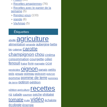
Recettes amapiennes
(76)
Recettes avec le panier de la
semaine
(5)
Rendez-vous
(133)
viande
(6)
VieAmap
(5)
Étiquettes
agriculture
abeille
alimentation
aubergine
bette
amande
carotte
bio
calamar
champignon
chou
cinéma
courgette
consommation
céleri
fenouil
livre
fraise
margatte
OGM
oignon
panais
petits
pesticides
pois
poireau
poisson
pintade
poivron
pomme de terre
pomme
pommes
potiron
pétition
de terre
recettes
pétition;agriculture
riz
shiitaké
salade
seiche
saumon
vidéo
tomate
échalote
truite
écologie
énergie