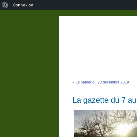
À
Connexion
propos
de
WordPress
«
Le panier du 20 décembre 2018
La gazette du 7 au