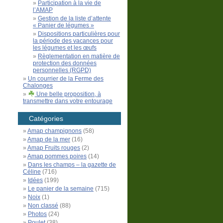
Participation à la vie de
l’AMAP
Gestion de la liste d’attente
« Panier de légumes »
Dispositions particulières pour
la période des vacances pour
les légumes et les œufs
Règlementation en matière de
protection des données
personnelles (RGPD)
Un courrier de la Ferme des
Chalonges
Une belle proposition, à
transmettre dans votre entourage
Catégories
Amap champignons
(58)
Amap de la mer
(16)
Amap Fruits rouges
(2)
Amap pommes poires
(14)
Dans les champs – la gazette de
Céline
(716)
Idées
(199)
Le panier de la semaine
(715)
Noix
(1)
Non classé
(88)
Photos
(24)
Poulet
(38)