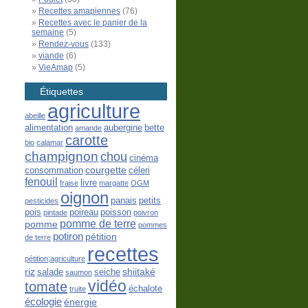
Recettes amapiennes
(76)
Recettes avec le panier de la
semaine
(5)
Rendez-vous
(133)
viande
(6)
VieAmap
(5)
Étiquettes
agriculture
abeille
alimentation
aubergine
bette
amande
carotte
bio
calamar
champignon
chou
cinéma
courgette
consommation
céleri
fenouil
livre
fraise
margatte
OGM
oignon
panais
petits
pesticides
pois
poireau
poisson
pintade
poivron
pomme de terre
pomme
pommes
potiron
pétition
de terre
recettes
pétition;agriculture
riz
shiitaké
salade
seiche
saumon
vidéo
tomate
échalote
truite
écologie
énergie