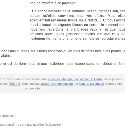
brin de mystère à ce paysage.
Et la bonne nouvelle de la semaine : les courgettes ! Bon, pas
certain qu’elles couvriront tous vos désirs. Mais elles
attaquent fort (en même temps, vu le retard…). Et nous avons
aussi attaqué les oignons blancs en serre. Un moment que
nous leur regardons le blanc (des yeux ?) et que nous
hésitons parce qu’ils grossissent moins vite que ceux de
l’extérieur (le même phénomène semble se reproduire chez
n dans nos cultures. Mais nous espérons qu’en plus de dorer nos jolies peaux, le
vilains !
serre est derrière nous et que l’extérieur nous happe dans son début de folie
021 à 19 h 17 min et est classé dans
Dans les champs - la gazette de Céline
. Vous pouvez
du flux
RSS 2.0
. Vous pouvez
laisser un commentaire
, ou
faire un trackback
depuis votre
propre site.
obligatoire)
se e-mail (ne sera pas publiée) (obligatoire)