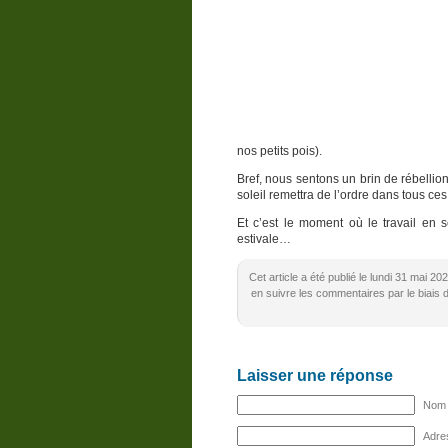
nos petits pois).
Bref, nous sentons un brin de rébellio
soleil remettra de l’ordre dans tous ces 
Et c’est le moment où le travail en 
estivale…
Cet article a été publié le lundi 31 mai 2
en suivre les commentaires par le biais 
Laisser une réponse
Nom (
Adres