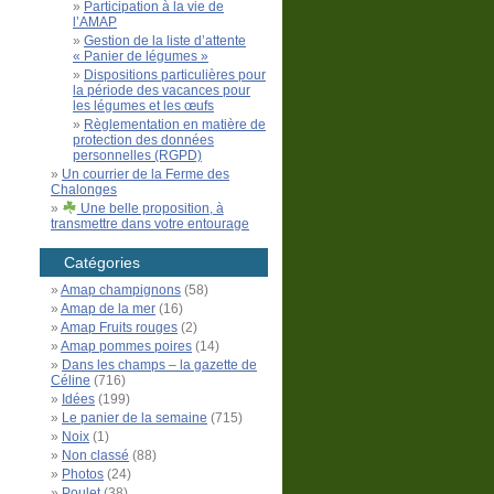
Participation à la vie de
l’AMAP
Gestion de la liste d’attente
« Panier de légumes »
Dispositions particulières pour
la période des vacances pour
les légumes et les œufs
Règlementation en matière de
protection des données
personnelles (RGPD)
Un courrier de la Ferme des
Chalonges
Une belle proposition, à
transmettre dans votre entourage
Catégories
Amap champignons
(58)
Amap de la mer
(16)
Amap Fruits rouges
(2)
Amap pommes poires
(14)
Dans les champs – la gazette de
Céline
(716)
Idées
(199)
Le panier de la semaine
(715)
Noix
(1)
Non classé
(88)
Photos
(24)
Poulet
(38)