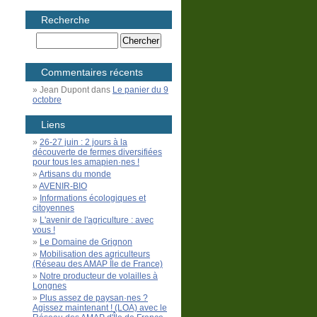
Recherche
Commentaires récents
Jean Dupont
dans
Le panier du 9
octobre
Liens
26-27 juin : 2 jours à la
découverte de fermes diversifiées
pour tous les amapien·nes !
Artisans du monde
AVENIR-BIO
Informations écologiques et
citoyennes
L'avenir de l'agriculture : avec
vous !
Le Domaine de Grignon
Mobilisation des agriculteurs
(Réseau des AMAP Île de France)
Notre producteur de volailles à
Longnes
Plus assez de paysan·nes ?
Agissez maintenant ! (LOA) avec le