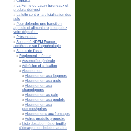
Contacts
La Ferme du Lacay (pruneaux et
produits dérivés)
La lutte contre l’artificialisation des
sols
Pour défendre une transition
agricole et alimentaire, interpellez
votre député·e !
Présentation
Solidarité NDEM France :
conférence sur l’agroécologie
Statuts de l’asso
Règlement intérieur
Assemblée générale
Adhésion et cotisation
Abonnement
Abonnement aux légumes
Abonnement aux œufs
Abonnement aux
champignons
Abonnement au pain
Abonnement aux poulets
Abonnement aux
pommes/poires
Abonnements aux fromages
Autres produits proposés
Liste des abonnés et feuille
d’émargement hebdomadaire