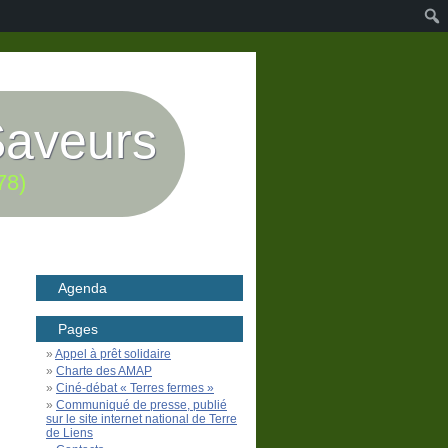
Saveurs
78)
Agenda
Pages
Appel à prêt solidaire
Charte des AMAP
Ciné-débat « Terres fermes »
Communiqué de presse, publié
sur le site internet national de Terre
de Liens