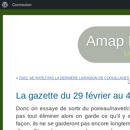
À
Connexion
propos
de
WordPress
Amap P
Le
«
25/02: NE RATEZ PAS LA DERNIÈRE LIVRAISON DE COQUILLAGES
C
La gazette du 29 février au
Donc on essaye de sortir du poireau/navet
pas tout éliminer alors on garde ce qu’il y 
façon, ils ne se garderont pas encore longtem