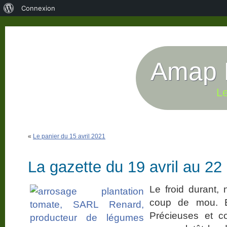
À
Connexion
propos
de
WordPress
Amap P
Le
«
Le panier du 15 avril 2021
La gazette du 19 avril au 22 
Le froid durant, 
coup de mou. En 
Précieuses et co