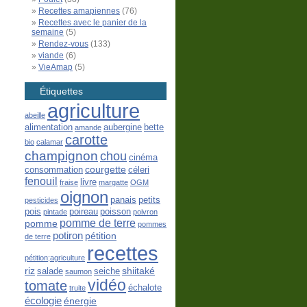
Recettes amapiennes
(76)
Recettes avec le panier de la
semaine
(5)
Rendez-vous
(133)
viande
(6)
VieAmap
(5)
Étiquettes
agriculture
abeille
alimentation
aubergine
bette
amande
carotte
bio
calamar
champignon
chou
cinéma
courgette
consommation
céleri
fenouil
livre
fraise
margatte
OGM
oignon
panais
petits
pesticides
pois
poireau
poisson
pintade
poivron
pomme de terre
pomme
pommes
potiron
pétition
de terre
recettes
pétition;agriculture
riz
shiitaké
salade
seiche
saumon
vidéo
tomate
échalote
truite
écologie
énergie