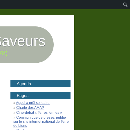
Saveurs
78)
Agenda
Pages
Appel à prêt solidaire
Charte des AMAP
Ciné-débat « Terres fermes »
Communiqué de presse, publié
sur le site internet national de Terre
de Liens