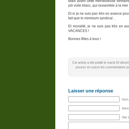
Mais avant cette merveilleuse semaine
joli voile blanc, qui ressemble à la mer
Et si je ne suis pas très en avance pou
fait que le minimum syndical…
Et moralité, je ne suis pas très en a
VACANCES !
Bonnes fêtes à tous !
Cet article a été publié le mardi 20 déc
pouvez en suivre les commentaires par
Laisser une réponse
Nom (
Adres
Site