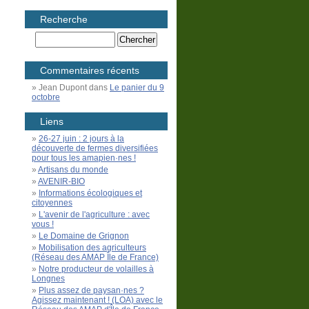
Recherche
Commentaires récents
Jean Dupont
dans
Le panier du 9
octobre
Liens
26-27 juin : 2 jours à la
découverte de fermes diversifiées
pour tous les amapien·nes !
Artisans du monde
AVENIR-BIO
Informations écologiques et
citoyennes
L'avenir de l'agriculture : avec
vous !
Le Domaine de Grignon
Mobilisation des agriculteurs
(Réseau des AMAP Île de France)
Notre producteur de volailles à
Longnes
Plus assez de paysan·nes ?
Agissez maintenant ! (LOA) avec le