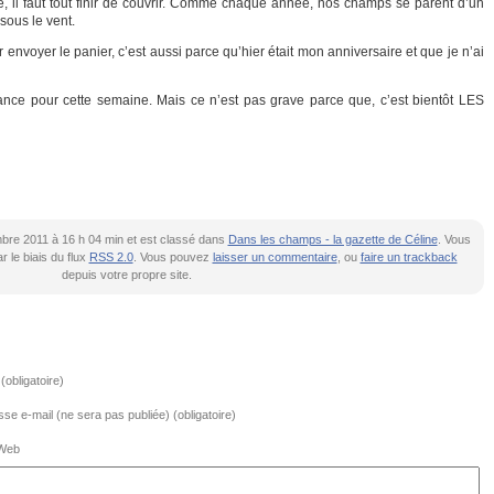
, il faut tout finir de couvrir. Comme chaque année, nos champs se parent d’un
 sous le vent.
r envoyer le panier, c’est aussi parce qu’hier était mon anniversaire et que je n’ai
vance pour cette semaine. Mais ce n’est pas grave parce que, c’est bientôt LES
embre 2011 à 16 h 04 min et est classé dans
Dans les champs - la gazette de Céline
. Vous
 le biais du flux
RSS 2.0
. Vous pouvez
laisser un commentaire
, ou
faire un trackback
depuis votre propre site.
obligatoire)
se e-mail (ne sera pas publiée) (obligatoire)
 Web