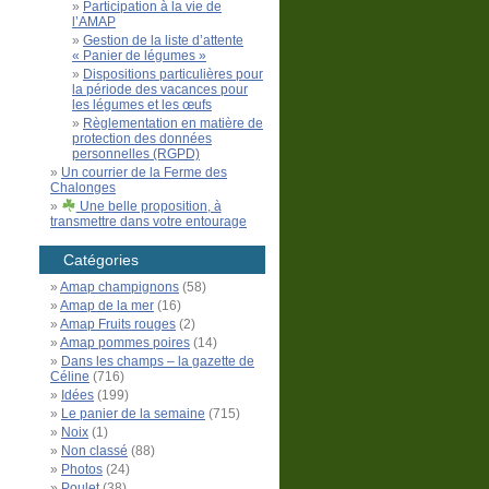
Participation à la vie de
l’AMAP
Gestion de la liste d’attente
« Panier de légumes »
Dispositions particulières pour
la période des vacances pour
les légumes et les œufs
Règlementation en matière de
protection des données
personnelles (RGPD)
Un courrier de la Ferme des
Chalonges
Une belle proposition, à
transmettre dans votre entourage
Catégories
Amap champignons
(58)
Amap de la mer
(16)
Amap Fruits rouges
(2)
Amap pommes poires
(14)
Dans les champs – la gazette de
Céline
(716)
Idées
(199)
Le panier de la semaine
(715)
Noix
(1)
Non classé
(88)
Photos
(24)
Poulet
(38)