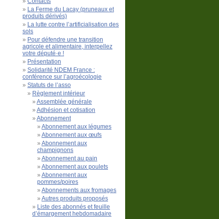
Contacts
La Ferme du Lacay (pruneaux et
produits dérivés)
La lutte contre l’artificialisation des
sols
Pour défendre une transition
agricole et alimentaire, interpellez
votre député·e !
Présentation
Solidarité NDEM France :
conférence sur l’agroécologie
Statuts de l’asso
Règlement intérieur
Assemblée générale
Adhésion et cotisation
Abonnement
Abonnement aux légumes
Abonnement aux œufs
Abonnement aux
champignons
Abonnement au pain
Abonnement aux poulets
Abonnement aux
pommes/poires
Abonnements aux fromages
Autres produits proposés
Liste des abonnés et feuille
d’émargement hebdomadaire