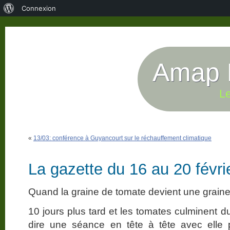
À
Connexion
propos
de
WordPress
Amap P
Le
«
13/03: conférence à Guyancourt sur le réchauffement climatique
La gazette du 16 au 20 févri
Quand la graine de tomate devient une graine
10 jours plus tard et les tomates culminent d
dire une séance en tête à tête avec elle 