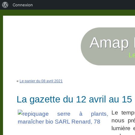
À
Connexion
propos
de
WordPress
Amap P
Le
«
Le panier du 08 avril 2021
La gazette du 12 avril au 15 
Le temps
nous pré
lumière 