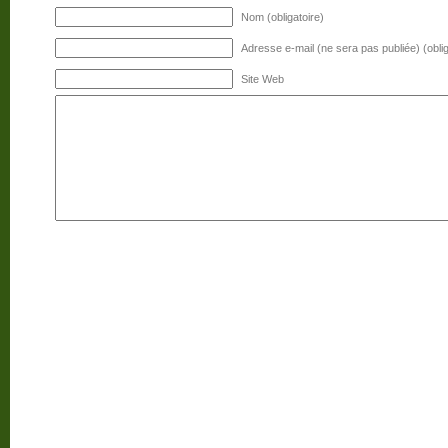
Nom (obligatoire)
Adresse e-mail (ne sera pas publiée) (oblig
Site Web