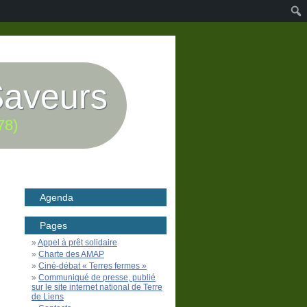
Saveurs
78)
Agenda
Pages
Appel à prêt solidaire
Charte des AMAP
Ciné-débat « Terres fermes »
Communiqué de presse, publié
sur le site internet national de Terre
de Liens