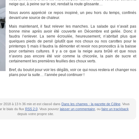
neige qui, à peine sur le sol, rendait la route glissante…
Nous avons apprécié ce repos inopiné, un peu hors du temps, confinés
devant une source de chaleur.
Mais maintenant, il faut relever les manches. La salade qui n’avait pas
bonne mine après avoir été couverte en Décembre est gelée. Donc il
faudra l’enlever. La serre écroulée, heureusement, n’abritait plus que
quelques pieds de persil (plutôt que nos choux ou nos carottes pour le
printemps !) mais il faudra la démonter et revoir nos pronostics à la baisse
pour certaines cultures. Il y a ce que la neige aura brûlé et que nous
n’avons pas encore été voir comme la chicorée, la pain de sucre et
certainement les premières feuilles des choux verts.
Bref, du boulot pour voir les dégâts, voir ce qui nous restera et changer nos
plans pour la suite… l’année peut continuer !
rier 2018 à 13 h 36 min et est classé dans
Dans les champs - la gazette de Céline
. Vous
 le biais du flux
RSS 2.0
. Vous pouvez
laisser un commentaire
, ou
faire un trackback
depuis votre propre site.