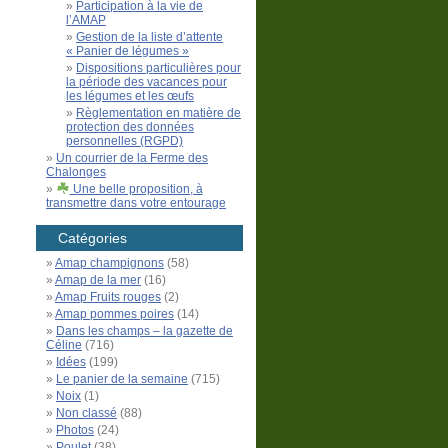
Participation à la vie de
l’AMAP
Gestion de la liste d’attente
« Panier de légumes »
Dispositions particulières pour
la période des vacances pour
les légumes et les œufs
Règlementation en matière de
protection des données
personnelles (RGPD)
Un courrier de la Ferme des
Chalonges
Une belle proposition, à
transmettre dans votre entourage
Catégories
Amap champignons
(58)
Amap de la mer
(16)
Amap Fruits rouges
(2)
Amap pommes poires
(14)
Dans les champs – la gazette de
Céline
(716)
Idées
(199)
Le panier de la semaine
(715)
Noix
(1)
Non classé
(88)
Photos
(24)
Poulet
(38)