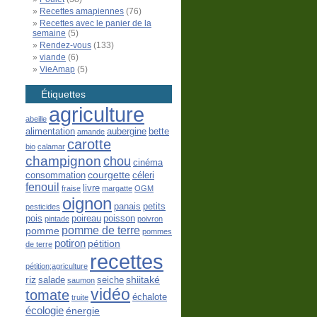
Recettes amapiennes
(76)
Recettes avec le panier de la
semaine
(5)
Rendez-vous
(133)
viande
(6)
VieAmap
(5)
Étiquettes
agriculture
abeille
alimentation
aubergine
bette
amande
carotte
bio
calamar
champignon
chou
cinéma
courgette
consommation
céleri
fenouil
livre
fraise
margatte
OGM
oignon
panais
petits
pesticides
pois
poireau
poisson
pintade
poivron
pomme de terre
pomme
pommes
potiron
pétition
de terre
recettes
pétition;agriculture
riz
shiitaké
salade
seiche
saumon
vidéo
tomate
échalote
truite
écologie
énergie