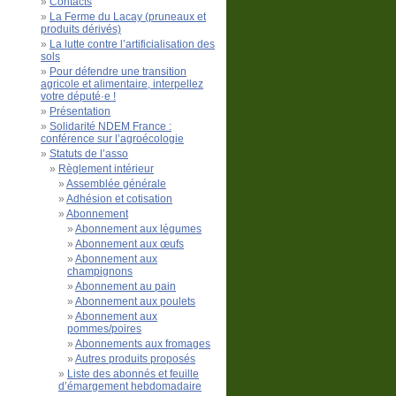
Contacts
La Ferme du Lacay (pruneaux et
produits dérivés)
La lutte contre l’artificialisation des
sols
Pour défendre une transition
agricole et alimentaire, interpellez
votre député·e !
Présentation
Solidarité NDEM France :
conférence sur l’agroécologie
Statuts de l’asso
Règlement intérieur
Assemblée générale
Adhésion et cotisation
Abonnement
Abonnement aux légumes
Abonnement aux œufs
Abonnement aux
champignons
Abonnement au pain
Abonnement aux poulets
Abonnement aux
pommes/poires
Abonnements aux fromages
Autres produits proposés
Liste des abonnés et feuille
d’émargement hebdomadaire