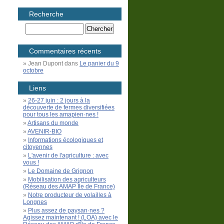
Recherche
Commentaires récents
Jean Dupont
dans
Le panier du 9
octobre
Liens
26-27 juin : 2 jours à la
découverte de fermes diversifiées
pour tous les amapien·nes !
Artisans du monde
AVENIR-BIO
Informations écologiques et
citoyennes
L'avenir de l'agriculture : avec
vous !
Le Domaine de Grignon
Mobilisation des agriculteurs
(Réseau des AMAP Île de France)
Notre producteur de volailles à
Longnes
Plus assez de paysan·nes ?
Agissez maintenant ! (LOA) avec le