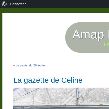
À
Connexion
propos
de
WordPress
Amap P
Le
«
Le panier du 26 février
La gazette de Céline