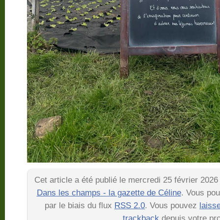
Cet article a été publié le mercredi 25 février 202
Dans les champs - la gazette de Céline
. Vous pou
par le biais du flux
RSS 2.0
. Vous pouvez
laiss
trackback
depuis votre pro