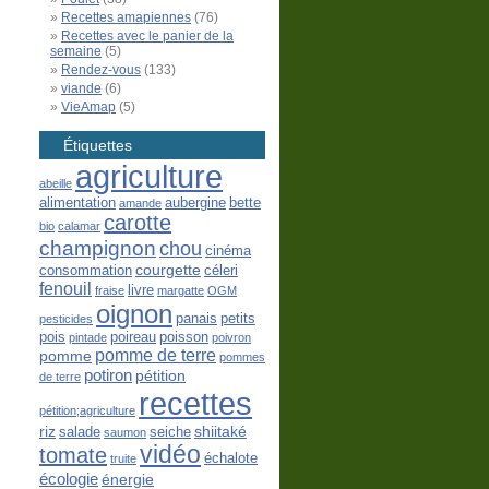
Recettes amapiennes
(76)
Recettes avec le panier de la
semaine
(5)
Rendez-vous
(133)
viande
(6)
VieAmap
(5)
Étiquettes
agriculture
abeille
alimentation
aubergine
bette
amande
carotte
bio
calamar
champignon
chou
cinéma
courgette
consommation
céleri
fenouil
livre
fraise
margatte
OGM
oignon
panais
petits
pesticides
pois
poireau
poisson
pintade
poivron
pomme de terre
pomme
pommes
potiron
pétition
de terre
recettes
pétition;agriculture
riz
shiitaké
salade
seiche
saumon
vidéo
tomate
échalote
truite
écologie
énergie