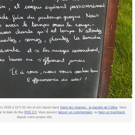
mars 2026 à 10 h 52 min et est classé dans
Dans les champs - la gazette de Céline
. Vous
 le biais du flux
RSS 2.0
. Vous pouvez
laisser un commentaire
, ou
faire un trackback
depuis votre propre site.