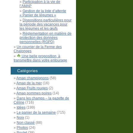
Participation à la vie de
l’AMAP
Gestion de la liste d’attente
« Panier de légumes »
Dispositions particulières pour
la période des vacances pour
les légumes et les œufs
Règlementation en matière de
protection des données
personnelles (RGPD)
Un courrier de la Ferme des
Chalonges
Une belle proposition, à
transmettre dans votre entourage
Catégories
Amap champignons
(58)
Amap de la mer
(16)
Amap Fruits rouges
(2)
Amap pommes poires
(14)
Dans les champs – la gazette de
Céline
(716)
Idées
(199)
Le panier de la semaine
(715)
Noix
(1)
Non classé
(88)
Photos
(24)
Poulet
(38)