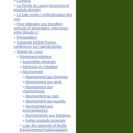
Contacts
La Ferme du Lacay (pruneaux et
produits dérivés)
La lutte contre l’artificialisation des
sols
Pour défendre une transition
agricole et alimentaire, interpellez
votre député·e !
Présentation
Solidarité NDEM France :
conférence sur l’agroécologie
Statuts de l’asso
Règlement intérieur
Assemblée générale
Adhésion et cotisation
Abonnement
Abonnement aux légumes
Abonnement aux œufs
Abonnement aux
champignons
Abonnement au pain
Abonnement aux poulets
Abonnement aux
pommes/poires
Abonnements aux fromages
Autres produits proposés
Liste des abonnés et feuille
d’émargement hebdomadaire