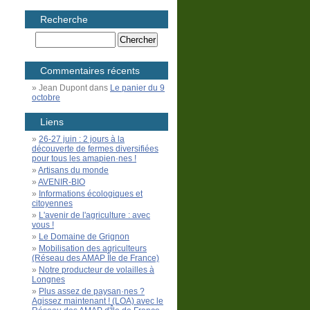
Recherche
Commentaires récents
Jean Dupont
dans
Le panier du 9
octobre
Liens
26-27 juin : 2 jours à la
découverte de fermes diversifiées
pour tous les amapien·nes !
Artisans du monde
AVENIR-BIO
Informations écologiques et
citoyennes
L'avenir de l'agriculture : avec
vous !
Le Domaine de Grignon
Mobilisation des agriculteurs
(Réseau des AMAP Île de France)
Notre producteur de volailles à
Longnes
Plus assez de paysan·nes ?
Agissez maintenant ! (LOA) avec le