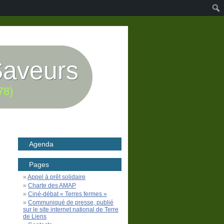
Saveurs
78)
Agenda
Pages
Appel à prêt solidaire
Charte des AMAP
Ciné-débat « Terres fermes »
Communiqué de presse, publié
sur le site internet national de Terre
de Liens