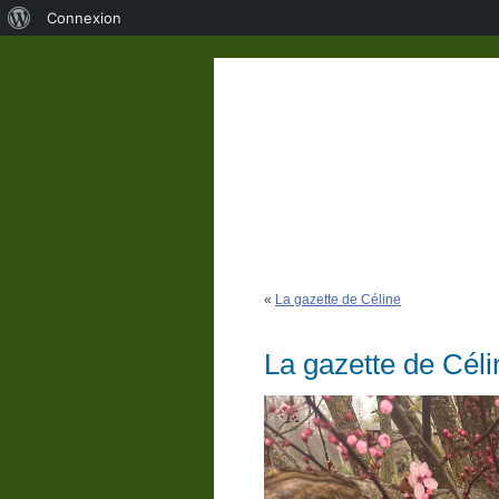
À
Connexion
propos
de
WordPress
«
La gazette de Céline
La gazette de Céli