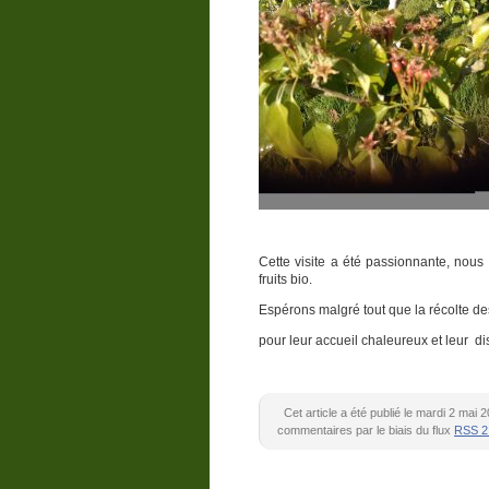
Cette visite a été passionnante, nous 
fruits bio.
Espérons malgré tout que la récolte des
pour leur accueil chaleureux et leur dis
Cet article a été publié le mardi 2 mai
commentaires par le biais du flux
RSS 2