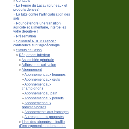
Contacts
La Ferme du Lacay (pruneaux et
produits dérivés)
La lutte contre l’artificialisation des
sols
Pour défendre une transition
agricole et alimentaire, interpellez
votre député·e !
Présentation
Solidarité NDEM France :
conférence sur l’agroécologie
Statuts de l’asso
Règlement intérieur
Assemblée générale
Adhésion et cotisation
Abonnement
Abonnement aux légumes
Abonnement aux œufs
Abonnement aux
champignons
Abonnement au pain
Abonnement aux poulets
Abonnement aux
pommes/poires
Abonnements aux fromages
Autres produits proposés
Liste des abonnés et feuille
d’émargement hebdomadaire