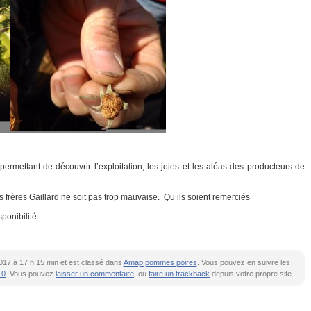
permettant de découvrir l’exploitation, les joies et les aléas des producteurs de
 frères Gaillard ne soit pas trop mauvaise. Qu’ils soient remerciés
ponibilité.
 2017 à 17 h 15 min et est classé dans
Amap pommes poires
. Vous pouvez en suivre les
.0
. Vous pouvez
laisser un commentaire
, ou
faire un trackback
depuis votre propre site.