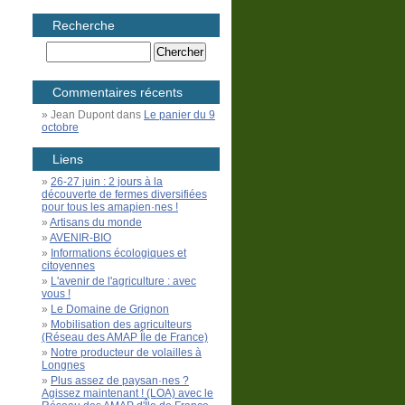
Recherche
Commentaires récents
Jean Dupont
dans
Le panier du 9
octobre
Liens
26-27 juin : 2 jours à la
découverte de fermes diversifiées
pour tous les amapien·nes !
Artisans du monde
AVENIR-BIO
Informations écologiques et
citoyennes
L'avenir de l'agriculture : avec
vous !
Le Domaine de Grignon
Mobilisation des agriculteurs
(Réseau des AMAP Île de France)
Notre producteur de volailles à
Longnes
Plus assez de paysan·nes ?
Agissez maintenant ! (LOA) avec le