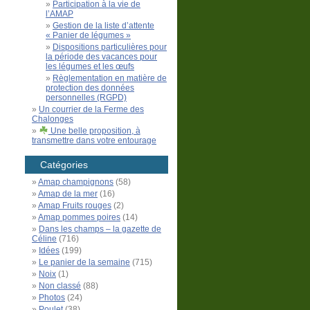
Participation à la vie de
l’AMAP
Gestion de la liste d’attente
« Panier de légumes »
Dispositions particulières pour
la période des vacances pour
les légumes et les œufs
Règlementation en matière de
protection des données
personnelles (RGPD)
Un courrier de la Ferme des
Chalonges
Une belle proposition, à
transmettre dans votre entourage
Catégories
Amap champignons
(58)
Amap de la mer
(16)
Amap Fruits rouges
(2)
Amap pommes poires
(14)
Dans les champs – la gazette de
Céline
(716)
Idées
(199)
Le panier de la semaine
(715)
Noix
(1)
Non classé
(88)
Photos
(24)
Poulet
(38)