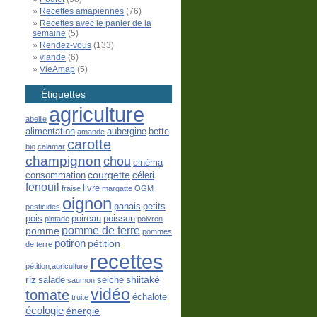
Recettes amapiennes
(76)
Recettes avec le panier de la
semaine
(5)
Rendez-vous
(133)
viande
(6)
VieAmap
(5)
Étiquettes
agriculture
abeille
alimentation
aubergine
bette
amande
carotte
bio
calamar
champignon
chou
cinéma
courgette
consommation
céleri
fenouil
livre
fraise
margatte
OGM
oignon
panais
petits
pesticides
pois
poireau
poisson
pintade
poivron
pomme de terre
pomme
pommes
potiron
pétition
de terre
recettes
pétition;agriculture
riz
shiitaké
salade
seiche
saumon
vidéo
tomate
échalote
truite
écologie
énergie