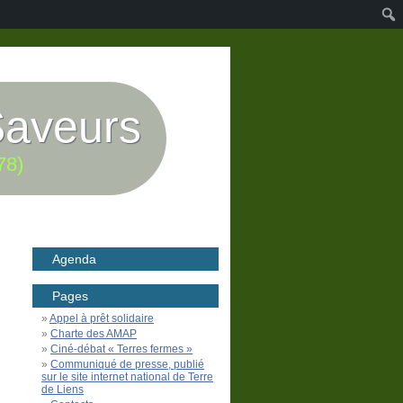
Saveurs
78)
Agenda
Pages
Appel à prêt solidaire
Charte des AMAP
Ciné-débat « Terres fermes »
Communiqué de presse, publié
sur le site internet national de Terre
de Liens