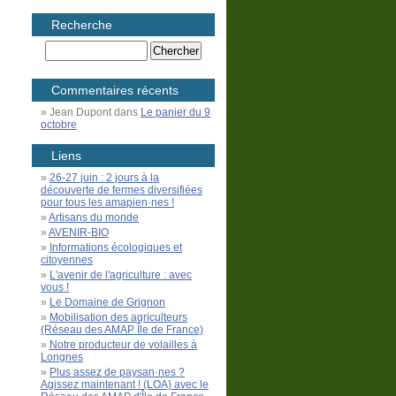
Recherche
Commentaires récents
Jean Dupont
dans
Le panier du 9
octobre
Liens
26-27 juin : 2 jours à la
découverte de fermes diversifiées
pour tous les amapien·nes !
Artisans du monde
AVENIR-BIO
Informations écologiques et
citoyennes
L'avenir de l'agriculture : avec
vous !
Le Domaine de Grignon
Mobilisation des agriculteurs
(Réseau des AMAP Île de France)
Notre producteur de volailles à
Longnes
Plus assez de paysan·nes ?
Agissez maintenant ! (LOA) avec le