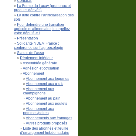
Contacts
La Ferme du Lacay (pruneaux et
produits dérivés)
La lutte contre l’artificialisation des
sols
Pour défendre une transition
agricole et alimentaire, interpellez
votre député·e !
Présentation
Solidarité NDEM France :
conférence sur l’agroécologie
Statuts de l’asso
Règlement intérieur
Assemblée générale
Adhésion et cotisation
Abonnement
Abonnement aux légumes
Abonnement aux œufs
Abonnement aux
champignons
Abonnement au pain
Abonnement aux poulets
Abonnement aux
pommes/poires
Abonnements aux fromages
Autres produits proposés
Liste des abonnés et feuille
d’émargement hebdomadaire