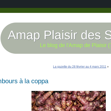
Amap Plaisir des 
Le blog de l'Amap de Plaisir (
La gazette du 28 février au 4 mars 2011
»
mbours à la coppa