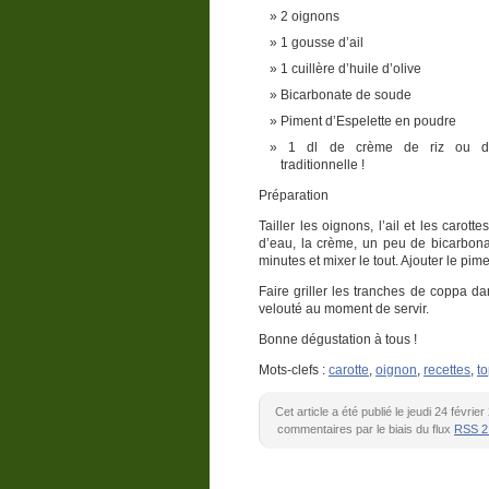
2 oignons
1 gousse d’ail
1 cuillère d’huile d’olive
Bicarbonate de soude
Piment d’Espelette en poudre
1 dl de crème de riz ou d
traditionnelle !
Préparation
Tailler les oignons, l’ail et les carot
d’eau, la crème, un peu de bicarbon
minutes et mixer le tout. Ajouter le pi
Faire griller les tranches de coppa d
velouté au moment de servir.
Bonne dégustation à tous !
Mots-clefs :
carotte
,
oignon
,
recettes
,
t
Cet article a été publié le jeudi 24 févri
commentaires par le biais du flux
RSS 2