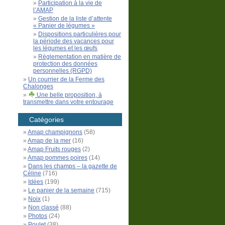
Participation à la vie de
l’AMAP
Gestion de la liste d’attente
« Panier de légumes »
Dispositions particulières pour
la période des vacances pour
les légumes et les œufs
Règlementation en matière de
protection des données
personnelles (RGPD)
Un courrier de la Ferme des
Chalonges
Une belle proposition, à
transmettre dans votre entourage
Catégories
Amap champignons
(58)
Amap de la mer
(16)
Amap Fruits rouges
(2)
Amap pommes poires
(14)
Dans les champs – la gazette de
Céline
(716)
Idées
(199)
Le panier de la semaine
(715)
Noix
(1)
Non classé
(88)
Photos
(24)
Poulet
(38)