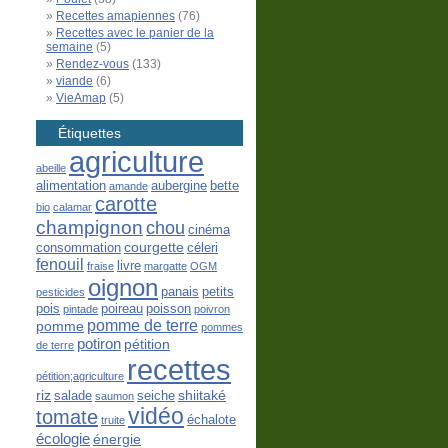
Recettes amapiennes
(76)
Recettes avec le panier de la
semaine
(5)
Rendez-vous
(133)
viande
(6)
VieAmap
(5)
Étiquettes
agriculture
abeille
alimentation
aubergine
bette
amande
carotte
bio
calamar
champignon
chou
cinéma
courgette
consommation
céleri
fenouil
livre
fraise
margatte
OGM
oignon
panais
petits
pesticides
pois
poireau
poisson
pintade
poivron
pomme de terre
pomme
pommes
potiron
pétition
de terre
recettes
pétition;agriculture
riz
shiitaké
salade
seiche
saumon
vidéo
tomate
échalote
truite
écologie
énergie