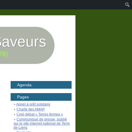
Saveurs
78)
Agenda
Pages
Appel à prêt solidaire
Charte des AMAP
Ciné-débat « Terres fermes »
Communiqué de presse, publié
sur le site internet national de Terre
de Liens