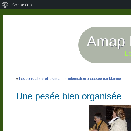
À
Connexion
propos
de
WordPress
Amap P
Le
«
Les bons labels et les truands, information proposée par Martine
Une pesée bien organisée