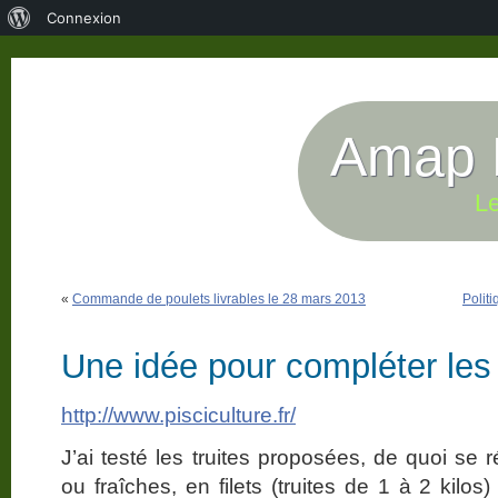
À
Connexion
propos
de
WordPress
Amap P
Le
«
Commande de poulets livrables le 28 mars 2013
Polit
Une idée pour compléter le
http://www.pisciculture.fr/
J’ai testé les truites proposées, de quoi se 
ou fraîches, en filets (truites de 1 à 2 kilos)